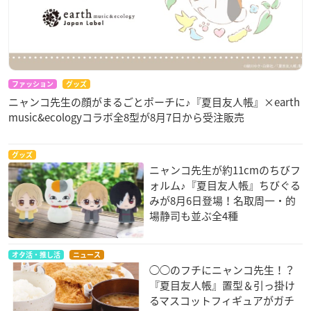
ファッション
グッズ
ニャンコ先生の顔がまるごとポーチに♪『夏目友人帳』×earth
music&ecologyコラボ全8型が8月7日から受注販売
グッズ
ニャンコ先生が約11cmのちびフ
ォルム♪『夏目友人帳』ちびぐる
みが8月6日登場！名取周一・的
場静司も並ぶ全4種
オタ活・推し活
ニュース
◯◯のフチにニャンコ先生！？
『夏目友人帳』置型＆引っ掛け
るマスコットフィギュアがガチ