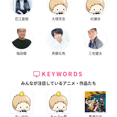
花江夏樹
大塚芳忠
村瀬歩
稲田徹
斉藤壮馬
三宅健太
KEYWORDS
みんなが注目しているアニメ・作品たち
ちいかわ
キャラ一覧
鬼滅の刃