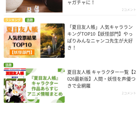
ャガチャに！
2コメント
ランキング
話題
「夏目友人帳」人気キャララン
キングTOP10【妖怪部門】やっ
ぱりみんなニャンコ先生が大好
き！
話題
夏目友人帳 キャラクター一覧【2
026最新版】人間・妖怪を声優つ
きで全網羅
2コメント