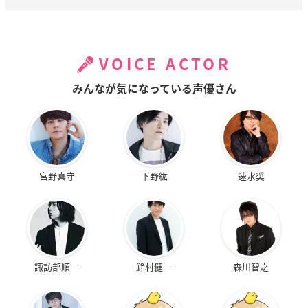
VOICE ACTOR
みんなが気になっている声優さん
宮野真守
下野紘
速水奨
諏訪部順一
鈴村健一
森川智之