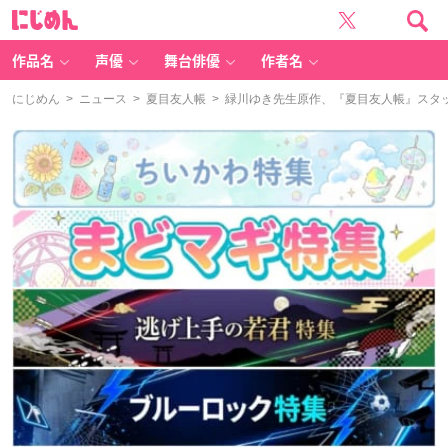
に
じ
め
ん
作品名
声優
舞台俳優
作者名
にじめん
>
ニュース
>
夏目友人帳
> 緑川ゆき先生原作、『夏目友人帳』スタ