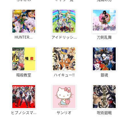
HUNTER...
アイドリッシ...
刀剣乱舞
暗殺教室
ハイキュー!!
銀魂
ヒプノシスマ...
サンリオ
呪術廻戦