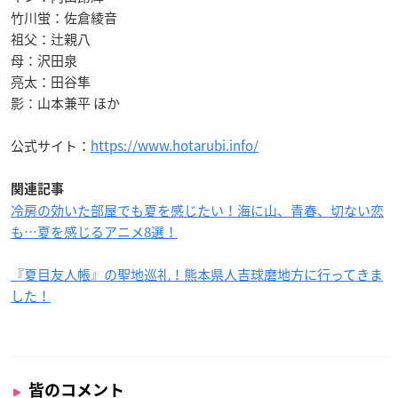
竹川蛍：佐倉綾音
祖父：辻親八
母：沢田泉
亮太：田谷隼
影：山本兼平 ほか
公式サイト：
https://www.hotarubi.info/
関連記事
冷房の効いた部屋でも夏を感じたい！海に山、青春、切ない恋
も…夏を感じるアニメ8選！
『夏目友人帳』の聖地巡礼！熊本県人吉球磨地方に行ってきま
した！
皆のコメント