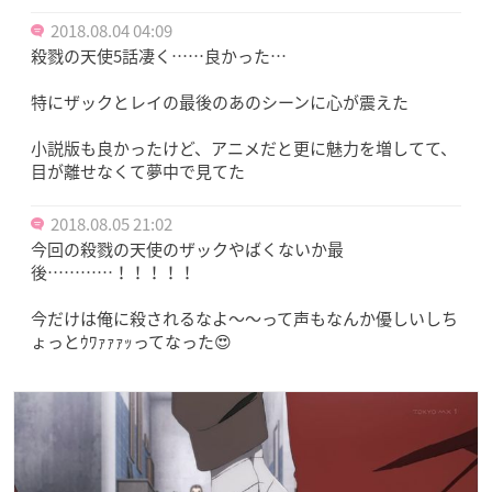
2018.08.04 04:09
殺戮の天使5話凄く……良かった…
特にザックとレイの最後のあのシーンに心が震えた
小説版も良かったけど、アニメだと更に魅力を増してて、
目が離せなくて夢中で見てた
2018.08.05 21:02
今回の殺戮の天使のザックやばくないか最
後…………！！！！！
今だけは俺に殺されるなよ〜〜って声もなんか優しいしち
ょっとｳﾜｧｧｧｯってなった😍