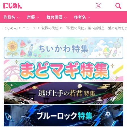
に
じ
め
ん
作品名
声優
舞台俳優
作者名
にじめん
>
ニュース
>
殺戮の天使
> 『殺戮の天使』第５話感想 魅力を増し