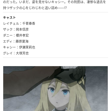
のだった。いまだ、姿を見せないキャシー。その刑罰は、凄惨な過去を
持つザックの心をじわじわと追い詰め――!?
キャスト
レイチェル：千菅春香
ザック：岡本信彦
ダニー：櫻井孝宏
エディ：藤原夏海
キャシー：伊瀬茉莉也
グレイ：大塚芳忠