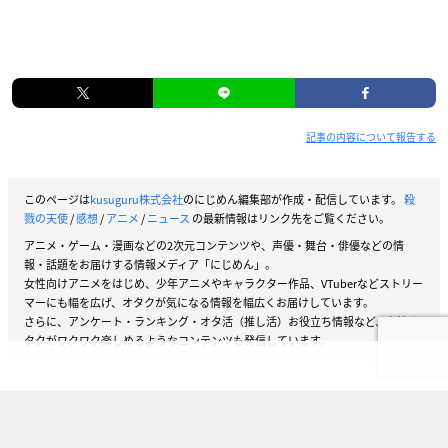
記事の内容について報告する
このページは
kusuguru株式会社
のにじめん編集部が作成・配信しています。
殺
戮の天使
/
感想
/
アニメ
/
ニュース
の最新情報はリンク先をご覧ください。
アニメ・ゲーム・漫画などの2次元コンテンツや、声優・舞台・俳優などの情
報・話題をお届けする情報メディア「にじめん」。
女性向けアニメをはじめ、少年アニメやキャラクター作品、VTuberなどストリー
マーにも幅を広げ、オタクが気になる情報を幅広くお届けしています。
さらに、アンケート・ランキング・オタ活（推し活）お役立ち情報など、女性オ
タクがワクワク楽しめるようなコンテンツも発信しています。
VOICE ACTOR