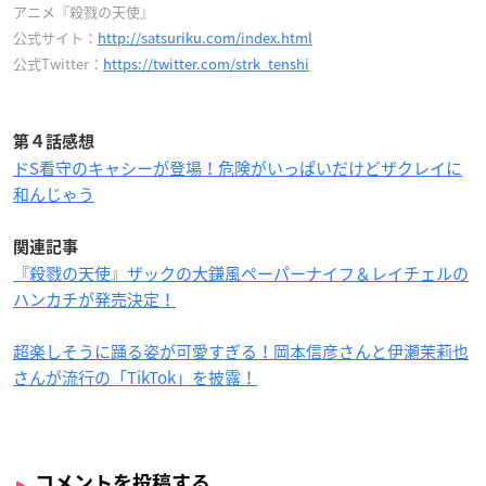
アニメ『殺戮の天使』
公式サイト：
http://satsuriku.com/index.html
公式Twitter：
https://twitter.com/strk_tenshi
第４話感想
ドS看守のキャシーが登場！危険がいっぱいだけどザクレイに
和んじゃう
関連記事
『殺戮の天使』ザックの大鎌風ペーパーナイフ＆レイチェルの
ハンカチが発売決定！
超楽しそうに踊る姿が可愛すぎる！岡本信彦さんと伊瀬茉莉也
さんが流行の「TikTok」を披露！
コメントを投稿する