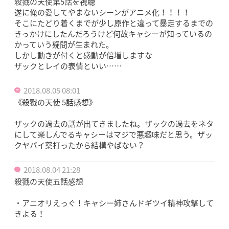
殺戮の天使第5話を視聴
遂に俺の愛してやまないシーンがアニメ化！！！！
そこにたどり着くまでが少し原作と違って暴走するまでの
きっかけにしたんだろうけど何故キャシーが知っているの
かっていう疑問が生まれた。
しかし動きが付くと感動が倍増しますな
ザックとレイの表情といい……
2018.08.05 08:01
《殺戮の天使 5話感想》
ザックの過去の話が出てきましたね。ザックの過去をネタ
にして楽しんでるキャシーはマジで悪趣味だと思う。ザッ
クヤバイ薬打ったから結構やばない？
2018.08.04 21:28
殺戮の天使五話感想
・アニオリえっぐ！キャシー姉さんドギツイ精神攻撃して
きよる！