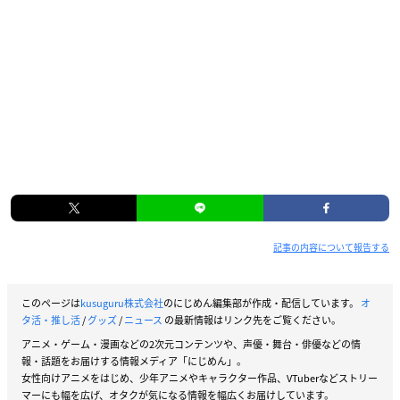
記事の内容について報告する
このページは
kusuguru株式会社
のにじめん編集部が作成・配信しています。
オ
タ活・推し活
/
グッズ
/
ニュース
の最新情報はリンク先をご覧ください。
アニメ・ゲーム・漫画などの2次元コンテンツや、声優・舞台・俳優などの情
報・話題をお届けする情報メディア「にじめん」。
女性向けアニメをはじめ、少年アニメやキャラクター作品、VTuberなどストリー
マーにも幅を広げ、オタクが気になる情報を幅広くお届けしています。