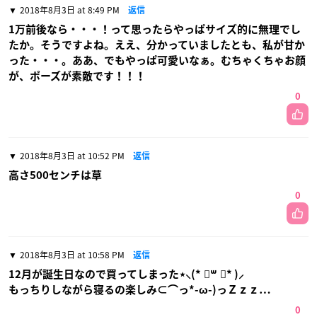
2018年8月3日 at 8:49 PM
返信
1万前後なら・・・！って思ったらやっぱサイズ的に無理でし
たか。そうですよね。ええ、分かっていましたとも、私が甘か
った・・・。ああ、でもやっぱ可愛いなぁ。むちゃくちゃお顔
が、ポーズが素敵です！！！
0
2018年8月3日 at 10:52 PM
返信
高さ500センチは草
0
2018年8月3日 at 10:58 PM
返信
12月が誕生日なので買ってしまった⋆⸜(* ॑꒳ ॑* )⸝
もっちりしながら寝るの楽しみ⊂⌒っ*-ω-)っＺｚｚ…
0