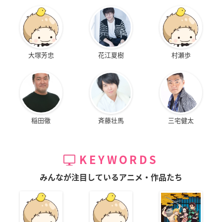
大塚芳忠
花江夏樹
村瀬歩
稲田徹
斉藤壮馬
三宅健太
KEYWORDS
みんなが注目しているアニメ・作品たち