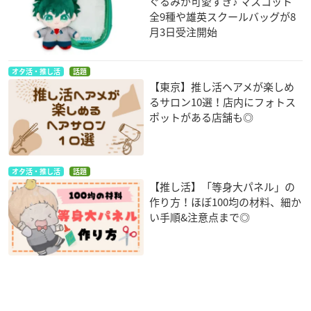
ぐるみが可愛すぎ♪ マスコット
全9種や雄英スクールバッグが8
月3日受注開始
オタ活・推し活
話題
【東京】推し活ヘアメが楽しめ
るサロン10選！店内にフォトス
ポットがある店舗も◎
オタ活・推し活
話題
【推し活】「等身大パネル」の
作り方！ほぼ100均の材料、細か
い手順&注意点まで◎