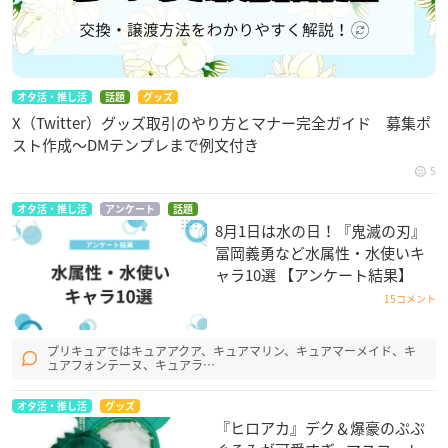
オタ活・推し活
話題
グッズ
X（Twitter）グッズ取引のやり方とマナー完全ガイド 募集ポ
スト作成〜DMテンプレまで例文付き
5
オタ活・推し活
アンケート
話題
8月1日は水の日！『鬼滅の刃』
冨岡義勇など水属性・水使いキ
ャラ10選 【アンケート結果】
15コメント
プリキュアではキュアアクア、キュアマリン、キュアマーメイド、キ
ュアフォンテーヌ、キュアラ…
オタ活・推し活
グッズ
『ヒロアカ』デク＆爆豪のぷぷ