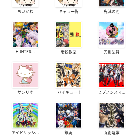
ちいかわ
キャラ一覧
鬼滅の刃
HUNTER...
暗殺教室
刀剣乱舞
サンリオ
ハイキュー!!
ヒプノシスマ...
アイドリッシ...
銀魂
呪術廻戦