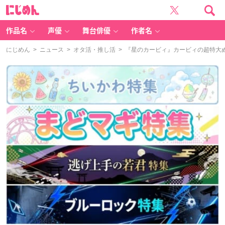
に
じ
め
ん
作品名
声優
舞台俳優
作者名
にじめん
>
ニュース
>
オタ活・推し活
> 『星のカービィ』カービィの超特大