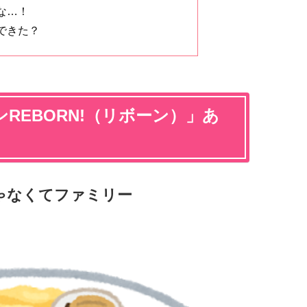
な…！
できた？
REBORN!（リボーン）」あ
ゃなくてファミリー