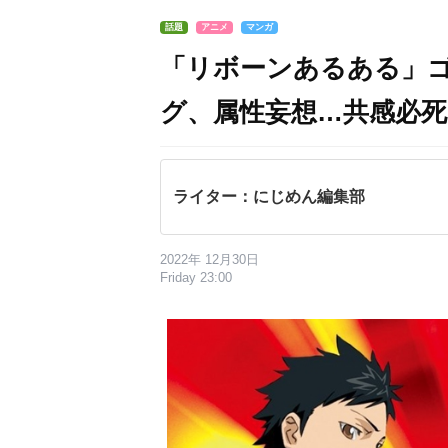
話題
アニメ
マンガ
「リボーンあるある」
グ、属性妄想…共感必
ライター：にじめん編集部
2022年 12月30日
Friday 23:00