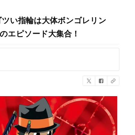
ゴツい指輪は大体ボンゴレリン
死のエピソード大集合！