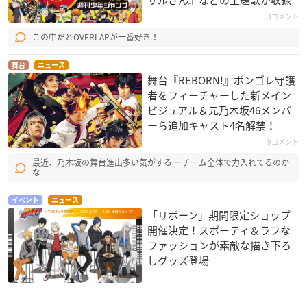
3コメント
この中だとOVERLAPが一番好き！
舞台
ニュース
舞台『REBORN!』ボンゴレ守護
者をフィーチャーした新メイン
ビジュアル＆元乃木坂46メンバ
ーら追加キャスト4名解禁！
9コメント
最近、乃木坂の舞台進出多い気がする… チーム全体で力入れてるのか
な
イベント
ニュース
「リボーン」期間限定ショップ
開催決定！スポーティ＆ラフな
ファッションが素敵な描き下ろ
しグッズ登場