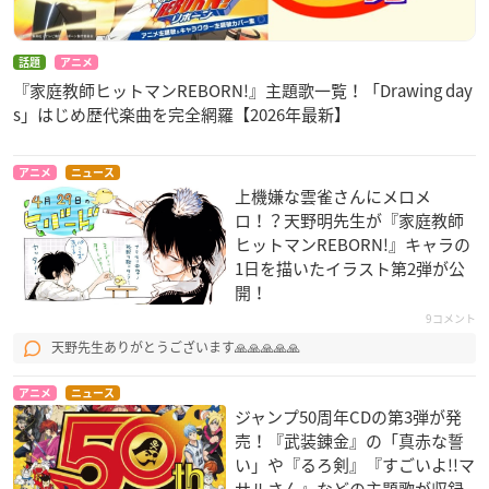
話題
アニメ
『家庭教師ヒットマンREBORN!』主題歌一覧！「Drawing day
s」はじめ歴代楽曲を完全網羅【2026年最新】
アニメ
ニュース
上機嫌な雲雀さんにメロメ
ロ！？天野明先生​が『家庭教師
ヒットマンREBORN!』キャラの
1日を描いたイラスト第2弾が公
開！
9コメント
天野先生ありがとうございます🙏🙏🙏🙏🙏
アニメ
ニュース
ジャンプ50周年CDの第3弾が発
売！『武装錬金』の「真赤な誓
い」や『るろ剣』『すごいよ!!マ
サルさん』などの主題歌が収録