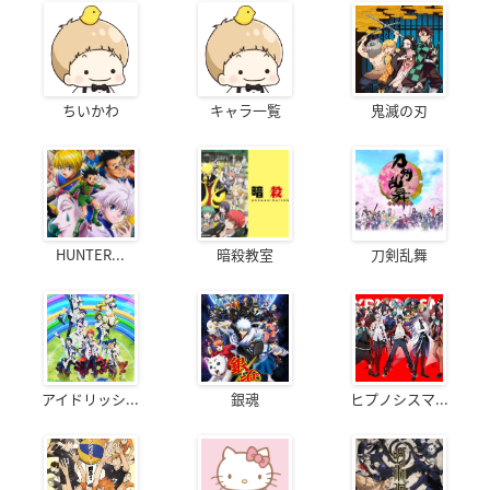
ちいかわ
キャラ一覧
鬼滅の刃
HUNTER...
暗殺教室
刀剣乱舞
アイドリッシ...
銀魂
ヒプノシスマ...