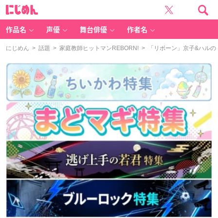
に
じ
め
ん
作品名
声優
舞台俳優
作者名
にじめん
>
話題
>
家庭教師ヒットマンREBORN!
> 「リボーン」京子&ハル