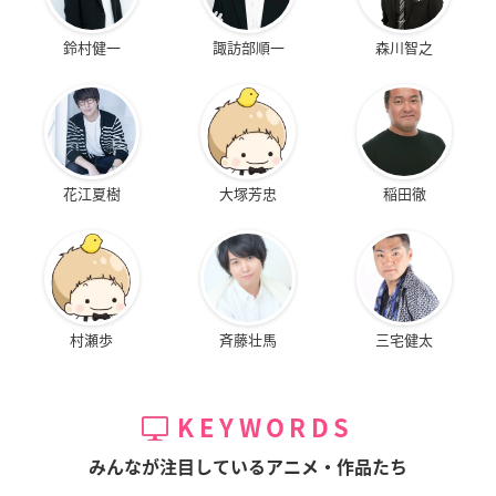
鈴村健一
諏訪部順一
森川智之
花江夏樹
大塚芳忠
稲田徹
村瀬歩
斉藤壮馬
三宅健太
KEYWORDS
みんなが注目しているアニメ・作品たち