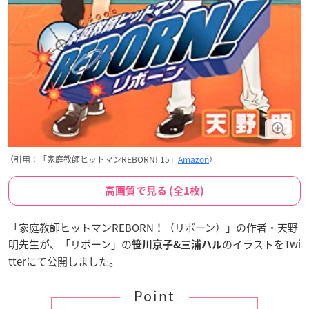
（引用：「家庭教師ヒットマンREBORN! 15」
Amazon
）
高画質で見る (全1枚)
「家庭教師ヒットマンREBORN！（リボーン）」の作者・天野
明先生が、「リボーン」の
のイラストをTwi
笹川京子&三浦ハル
tterにて公開しました。
Point