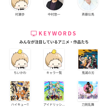
村瀬歩
中村悠一
斉藤壮馬
KEYWORDS
みんなが注目しているアニメ・作品たち
ちいかわ
キャラ一覧
鬼滅の刃
ハイキュー!!
アイドリッシ...
刀剣乱舞