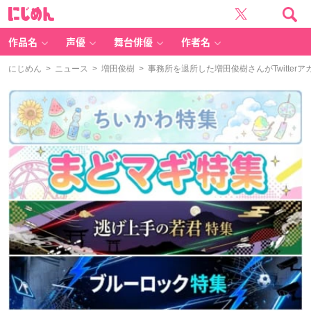
に
じ
め
ん
作品名
声優
舞台俳優
作者名
にじめん
>
ニュース
>
増田俊樹
> 事務所を退所した増田俊樹さんがTwitt