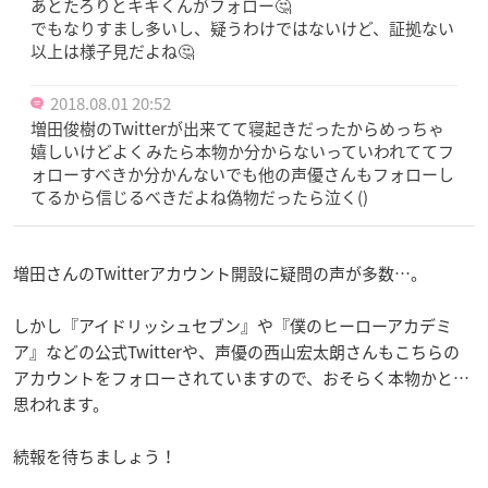
あとたろりとキキくんがフォロー🤔
でもなりすまし多いし、疑うわけではないけど、証拠ない
以上は様子見だよね🤔
2018.08.01 20:52
増田俊樹のTwitterが出来てて寝起きだったからめっちゃ
嬉しいけどよくみたら本物か分からないっていわれててフ
ォローすべきか分かんないでも他の声優さんもフォローし
てるから信じるべきだよね偽物だったら泣く()
増田さんのTwitterアカウント開設に疑問の声が多数…。
しかし『アイドリッシュセブン』や『僕のヒーローアカデミ
ア』などの公式Twitterや、声優の西山宏太朗さんもこちらの
アカウントをフォローされていますので、おそらく本物かと…
思われます。
続報を待ちましょう！