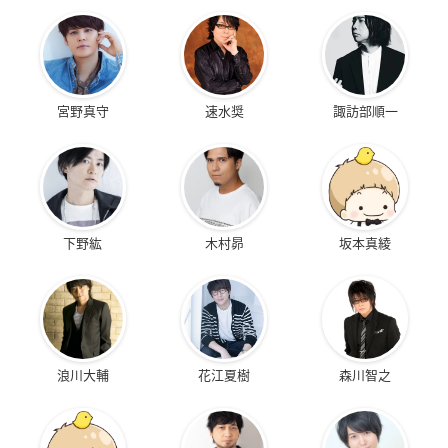
宮野真守
速水奨
諏訪部順一
下野紘
木村昴
坂本真綾
浪川大輔
花江夏樹
森川智之