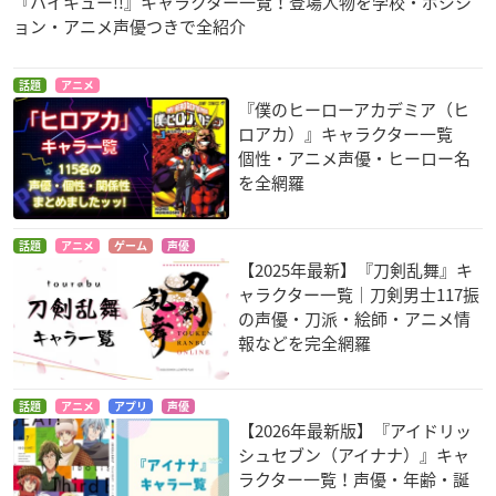
『ハイキュー!!』キャラクター一覧！登場人物を学校・ポジシ
ョン・アニメ声優つきで全紹介
話題
アニメ
『僕のヒーローアカデミア（ヒ
ロアカ）』キャラクター一覧
個性・アニメ声優・ヒーロー名
を全網羅
話題
アニメ
ゲーム
声優
【2025年最新】『刀剣乱舞』キ
ャラクター一覧｜刀剣男士117振
の声優・刀派・絵師・アニメ情
報などを完全網羅
話題
アニメ
アプリ
声優
【2026年最新版】『アイドリッ
シュセブン（アイナナ）』キャ
ラクター一覧！声優・年齢・誕