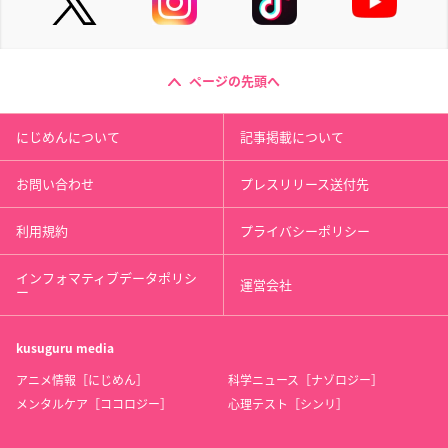
ページの先頭へ
にじめんについて
記事掲載について
お問い合わせ
プレスリリース送付先
利用規約
プライバシーポリシー
インフォマティブデータポリシ
運営会社
ー
kusuguru
media
アニメ情報［にじめん］
科学ニュース［ナゾロジー］
メンタルケア［ココロジー］
心理テスト［シンリ］