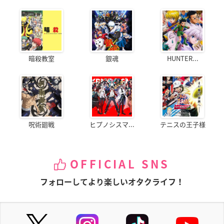
暗殺教室
銀魂
HUNTER...
呪術廻戦
ヒプノシスマ...
テニスの王子様
OFFICIAL SNS
フォローしてより楽しいオタクライフ！