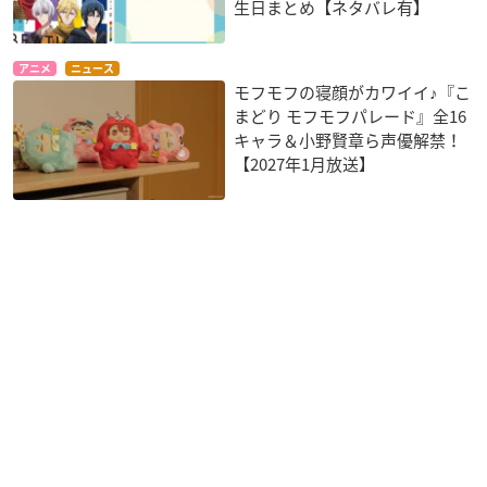
生日まとめ【ネタバレ有】
アニメ
ニュース
モフモフの寝顔がカワイイ♪『こ
まどり モフモフパレード』全16
キャラ＆小野賢章ら声優解禁！
【2027年1月放送】