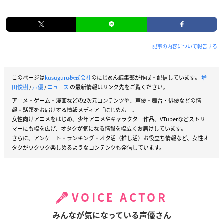
記事の内容について報告する
このページは
kusuguru株式会社
のにじめん編集部が作成・配信しています。
増
田俊樹
/
声優
/
ニュース
の最新情報はリンク先をご覧ください。
アニメ・ゲーム・漫画などの2次元コンテンツや、声優・舞台・俳優などの情
報・話題をお届けする情報メディア「にじめん」。
女性向けアニメをはじめ、少年アニメやキャラクター作品、VTuberなどストリー
マーにも幅を広げ、オタクが気になる情報を幅広くお届けしています。
さらに、アンケート・ランキング・オタ活（推し活）お役立ち情報など、女性オ
タクがワクワク楽しめるようなコンテンツも発信しています。
VOICE ACTOR
みんなが気になっている声優さん