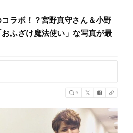
のコラボ！？宮野真守さん＆小野
「おふざけ魔法使い」な写真が最
9