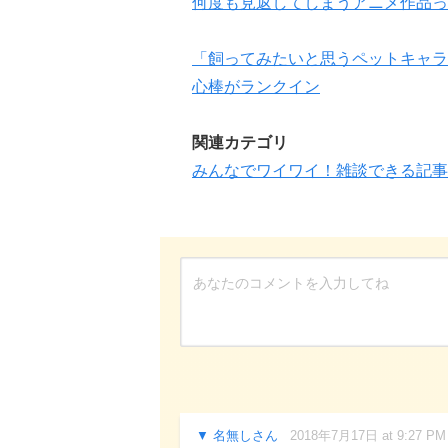
何度も見返してしまうアニメ作品っ
「飼ってみたいと思うペットキャラ
心棒がランクイン
関連カテゴリ
みんなでワイワイ！雑談できる記事
名無しさん
2018年7月17日 at 9:27 PM