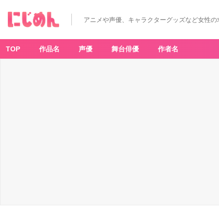
アニメや声優、キャラクターグッズなど女性の
TOP
作品名
声優
舞台俳優
作者名