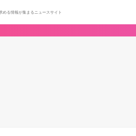
求める情報が集まるニュースサイト