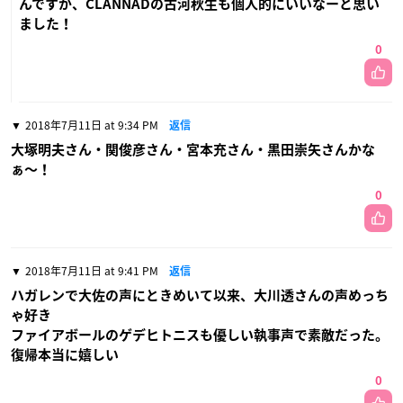
んですが、CLANNADの古河秋生も個人的にいいなーと思い
ました！
0
2018年7月11日 at 9:34 PM
返信
大塚明夫さん・関俊彦さん・宮本充さん・黒田崇矢さんかな
ぁ〜！
0
2018年7月11日 at 9:41 PM
返信
ハガレンで大佐の声にときめいて以来、大川透さんの声めっち
ゃ好き
ファイアボールのゲデヒトニスも優しい執事声で素敵だった。
復帰本当に嬉しい
0