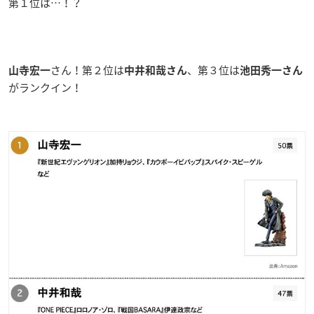
第１位は…！？
さん！第２位は
、第３位は
山寺宏一
中井和哉さん
池田秀一さん
がランクイン！