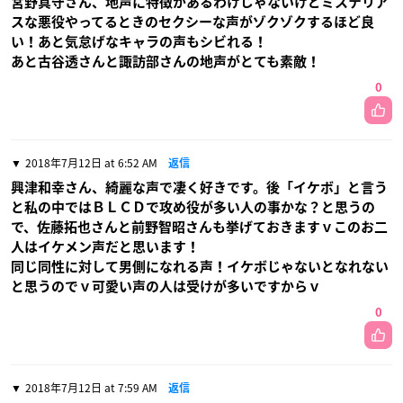
宮野真守さん、地声に特徴があるわけじゃないけどミステリア
スな悪役やってるときのセクシーな声がゾクゾクするほど良
い！あと気怠げなキャラの声もシビれる！
あと古谷透さんと諏訪部さんの地声がとても素敵！
0
2018年7月12日 at 6:52 AM
返信
興津和幸さん、綺麗な声で凄く好きです。後「イケボ」と言う
と私の中ではＢＬＣＤで攻め役が多い人の事かな？と思うの
で、佐藤拓也さんと前野智昭さんも挙げておきますｖこのお二
人はイケメン声だと思います！
同じ同性に対して男側になれる声！イケボじゃないとなれない
と思うのでｖ可愛い声の人は受けが多いですからｖ
0
2018年7月12日 at 7:59 AM
返信