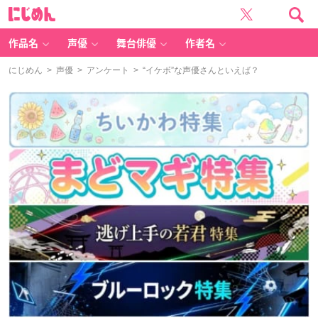
に
じ
め
ん
作品名
声優
舞台俳優
作者名
にじめん
>
声優
>
アンケート
> “イケボ”な声優さんといえば？