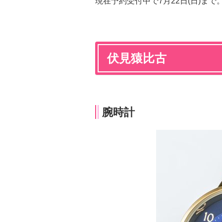
現在予約受付中で7月22日(日)ま
伏見猿比古
腕時計