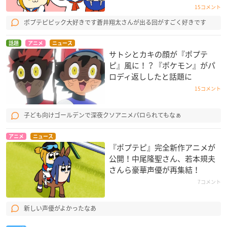
15コメント
ポプテピピック大好きです蒼井翔太さんが出る回がすごく好きです
話題
アニメ
ニュース
サトシとカキの顔が『ポプテ
ピ』風に！？『ポケモン』がパ
ロディ返ししたと話題に
15コメント
子ども向けゴールデンで深夜クソアニメパロられてもなぁ
アニメ
ニュース
『ポプテピ』完全新作アニメが
公開！中尾隆聖さん、若本規夫
さんら豪華声優が再集結！
7コメント
新しい声優がよかったなあ