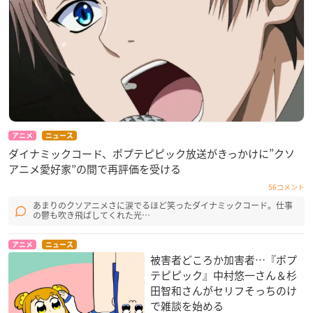
アニメ
ニュース
ダイナミックコード、ポプテピピック放送がきっかけに”クソ
アニメ愛好家”の間で再評価を受ける
56コメント
あまりのクソアニメさに涙でるほど笑ったダイナミックコード。仕事
の鬱も吹き飛ばしてくれた光…
アニメ
ニュース
被害者どころか加害者…『ポプ
テピピック』中村悠一さん＆杉
田智和さんがセリフそっちのけ
で雑談を始める