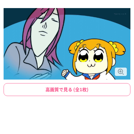
高画質で見る (全1枚)