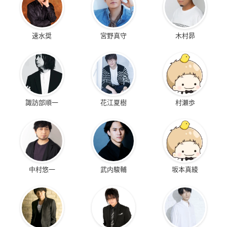
速水奨
宮野真守
木村昴
諏訪部順一
花江夏樹
村瀬歩
中村悠一
武内駿輔
坂本真綾