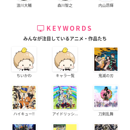
浪川大輔
森川智之
内山昂輝
KEYWORDS
みんなが注目しているアニメ・作品たち
ちいかわ
キャラ一覧
鬼滅の刃
ハイキュー!!
アイドリッシ...
刀剣乱舞