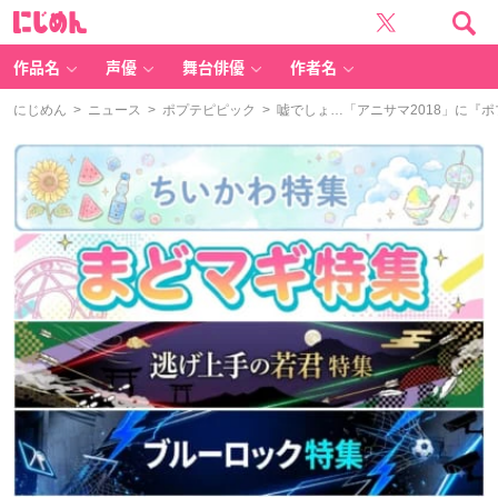
に
じ
め
ん
作品名
声優
舞台俳優
作者名
にじめん
>
ニュース
>
ポプテピピック
> 嘘でしょ…「アニサマ2018」に