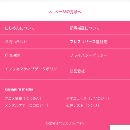
ページの先頭へ
にじめんについて
記事掲載について
お問い合わせ
プレスリリース送付先
利用規約
プライバシーポリシー
インフォマティブデータポリシ
運営会社
ー
kusuguru
media
アニメ情報［にじめん］
科学ニュース［ナゾロジー］
メンタルケア［ココロジー］
心理テスト［シンリ］
Copyright 2013 nijimen.