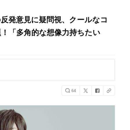
の反発意見に疑問視、クールなコ
題！「多角的な想像力持ちたい
64