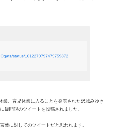
mi_Ogata/status/1012279797479759872
後休業、育児休業に入ることを発表された沢城みゆき
に疑問視のツイートを投稿されました。
言葉に対してのツイートだと思われます。