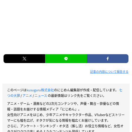
記事の内容について報告する
このページは
kusuguru株式会社
のにじめん編集部が作成・配信しています。
七
つの大罪
/
アニメ
/
ニュース
の最新情報はリンク先をご覧ください。
アニメ・ゲーム・漫画などの2次元コンテンツや、声優・舞台・俳優などの情
報・話題をお届けする情報メディア「にじめん」。
女性向けアニメをはじめ、少年アニメやキャラクター作品、VTuberなどストリー
マーにも幅を広げ、オタクが気になる情報を幅広くお届けしています。
さらに、アンケート・ランキング・オタ活（推し活）お役立ち情報など、女性オ
タクがワクワク楽しめるようなコンテンツも発信しています。