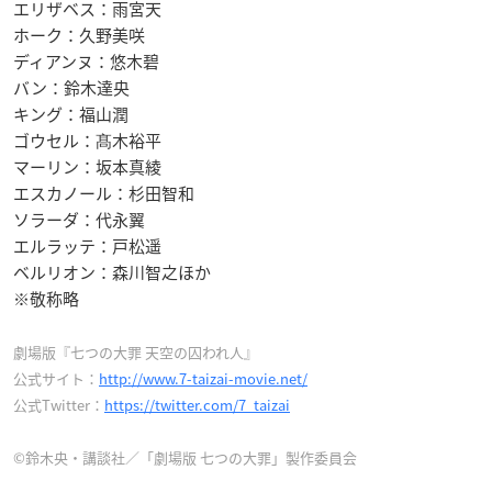
エリザベス：雨宮天
ホーク：久野美咲
ディアンヌ：悠木碧
バン：鈴木達央
キング：福山潤
ゴウセル：髙木裕平
マーリン：坂本真綾
エスカノール：杉田智和
ソラーダ：代永翼
エルラッテ：戸松遥
ベルリオン：森川智之ほか
※敬称略
劇場版『七つの大罪 天空の囚われ人』
公式サイト：
http://www.7-taizai-movie.net/
公式Twitter：
https://twitter.com/7_taizai
©鈴木央・講談社／「劇場版 七つの大罪」製作委員会