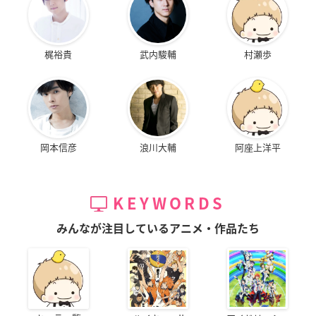
梶裕貴
武内駿輔
村瀬歩
岡本信彦
浪川大輔
阿座上洋平
KEYWORDS
みんなが注目しているアニメ・作品たち