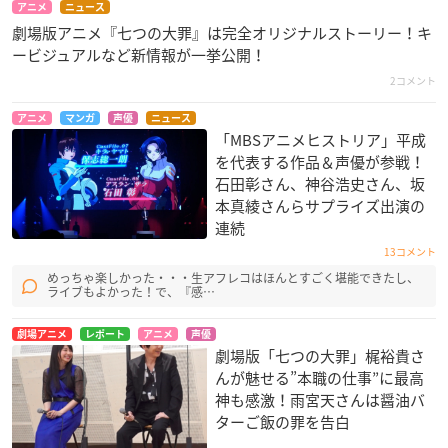
アニメ
ニュース
劇場版アニメ『七つの大罪』は完全オリジナルストーリー！キ
ービジュアルなど新情報が一挙公開！
2コメント
アニメ
マンガ
声優
ニュース
「MBSアニメヒストリア」平成
を代表する作品＆声優が参戦！
石田彰さん、神谷浩史さん、坂
本真綾さんらサプライズ出演の
連続
13コメント
めっちゃ楽しかった・・・生アフレコはほんとすごく堪能できたし、
ライブもよかった！で、『感…
劇場アニメ
レポート
アニメ
声優
劇場版「七つの大罪」梶裕貴さ
んが魅せる”本職の仕事”に最高
神も感激！雨宮天さんは醤油バ
ターご飯の罪を告白