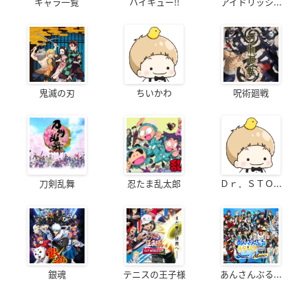
キャラ一覧
ハイキュー!!
アイドリッシ...
鬼滅の刃
ちいかわ
呪術廻戦
刀剣乱舞
忍たま乱太郎
Ｄｒ．ＳＴＯ...
銀魂
テニスの王子様
あんさんぶる...