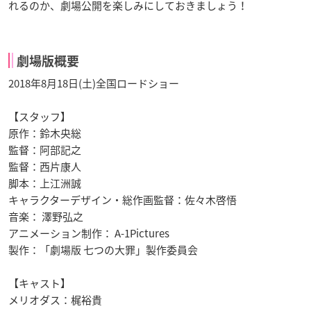
れるのか、劇場公開を楽しみにしておきましょう！
劇場版概要
2018年8月18日(土)全国ロードショー
【スタッフ】
原作：鈴木央総
監督：阿部記之
監督：西片康人
脚本：上江洲誠
キャラクターデザイン・総作画監督：佐々木啓悟
音楽： 澤野弘之
アニメーション制作： A-1Pictures
製作：「劇場版 七つの大罪」製作委員会
【キャスト】
メリオダス：梶裕貴