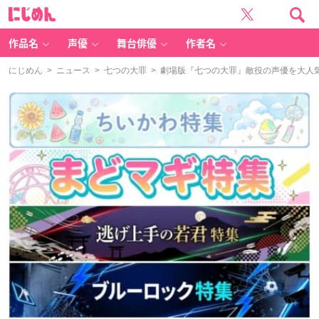
に
じ
め
ん
作品名
声優
舞台俳優
作者名
にじめん
>
ニュース
>
七つの大罪
> 劇場版『七つの大罪』敵役の声優を大人気