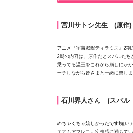
宮川サトシ先生 (原作)
アニメ『宇宙戦艦ティラミス』2期放
2期の内容は、原作だとスバルたち
乗ってる温玉をこれから崩しにかか
ーチしながら皆さまと一緒に楽しませ
石川界人さん (スバル
めちゃくちゃ嬉しかったです!短いア
エアもアフレコも疾走感に満ちてい