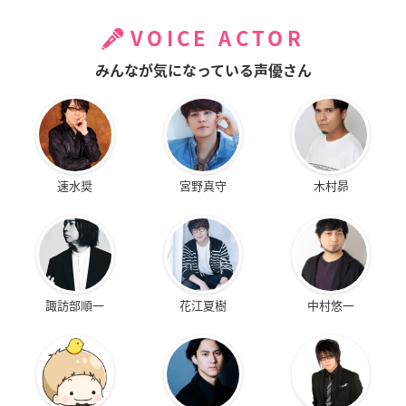
VOICE ACTOR
みんなが気になっている声優さん
速水奨
宮野真守
木村昴
諏訪部順一
花江夏樹
中村悠一