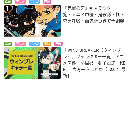
話題
アニメ
マンガ
声優
『鬼滅の刃』キャラクター一
覧・アニメ声優・鬼殺隊・柱・
鬼を呼吸／血鬼術つきで全網羅
話題
アニメ
マンガ
書籍
声優
『WIND BREAKER（ウィンブ
レ）』キャラクター一覧！アニ
メ声優・防風鈴・獅子頭連・KE
EL・六方一座まとめ【2025年最
新】