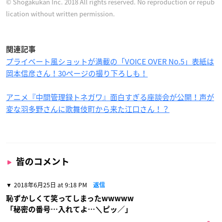
© Shogakukan Inc. 2018 All rights reserved. No reproduction or repub
lication without written permission.
関連記事
プライベート風ショットが満載の「VOICE OVER No.5」表紙は
岡本信彦さん！30ページの撮り下ろしも！
アニメ『中間管理録トネガワ』面白すぎる座談会が公開！声が
変な羽多野さんに歌舞伎町から来た江口さん！？
皆のコメント
2018年6月25日 at 9:18 PM
返信
恥ずかしくて笑ってしまったwwwww
「秘密の番号…入れてよ…＼ピッ／」