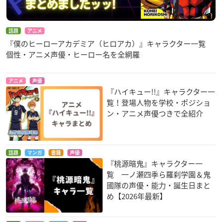
話題
アニメ
『僕のヒーローアカデミア（ヒロアカ）』キャラクター一覧
個性・アニメ声優・ヒーロー名を全網羅
アニメ
声優
『ハイキュー!!』キャラクター一
覧！登場人物を学校・ポジショ
ン・アニメ声優つきで全紹介
話題
マンガ
書籍
声優
『桃源暗鬼』キャラクター一
覧 一ノ瀬四季ら羅刹学園＆鬼
國隊の声優・能力・誕生日まと
め【2026年最新】