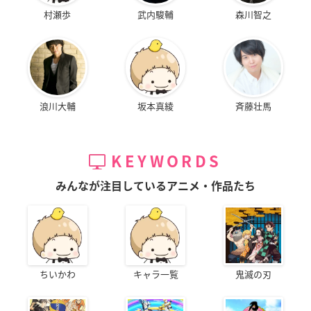
村瀬歩
武内駿輔
森川智之
浪川大輔
坂本真綾
斉藤壮馬
KEYWORDS
みんなが注目しているアニメ・作品たち
ちいかわ
キャラ一覧
鬼滅の刃