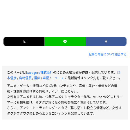
記事の内容について報告する
このページは
kusuguru株式会社
のにじめん編集部が作成・配信しています。
岡
本信彦
/
島﨑信長
/
漫画
/
声優
/
ニュース
の最新情報はリンク先をご覧ください。
アニメ・ゲーム・漫画などの2次元コンテンツや、声優・舞台・俳優などの情
報・話題をお届けする情報メディア「にじめん」。
女性向けアニメをはじめ、少年アニメやキャラクター作品、VTuberなどストリー
マーにも幅を広げ、オタクが気になる情報を幅広くお届けしています。
さらに、アンケート・ランキング・オタ活（推し活）お役立ち情報など、女性オ
タクがワクワク楽しめるようなコンテンツも発信しています。