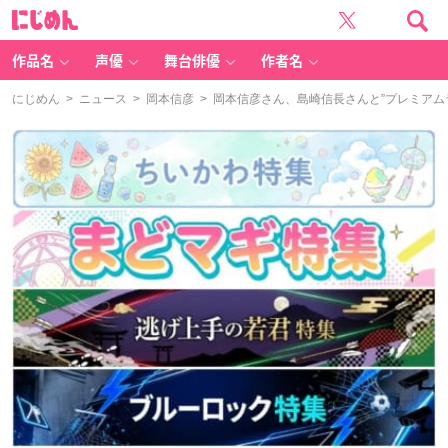
に
じ
め
ん
作品名
声優
舞台俳優
作者名
にじめん
>
ニュース
>
岡本信彦
> 岡本信彦さん、島崎信長さんと”プレミア