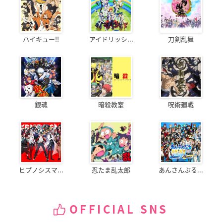
ハイキュー!!
アイドリッシ...
刀剣乱舞
銀魂
暗殺教室
呪術廻戦
ヒプノシスマ...
忍たま乱太郎
あんさんぶる...
OFFICIAL SNS