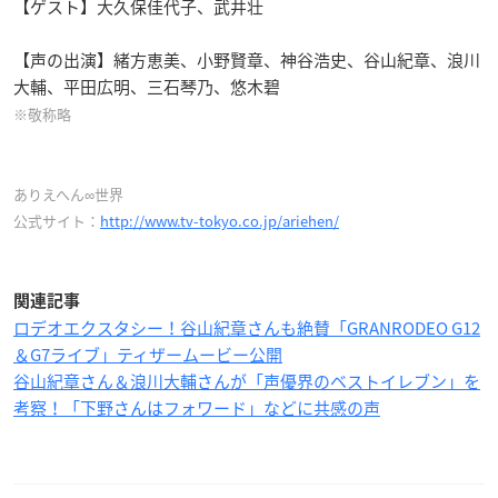
【ゲスト】大久保佳代子、武井壮
【声の出演】緒方恵美、小野賢章、神谷浩史、谷山紀章、浪川
大輔、平田広明、三石琴乃、悠木碧
※敬称略
ありえへん∞世界
公式サイト：
http://www.tv-tokyo.co.jp/ariehen/
関連記事
ロデオエクスタシー！谷山紀章さんも絶賛「GRANRODEO G12
＆G7ライブ」ティザームービー公開
谷山紀章さん＆浪川大輔さんが「声優界のベストイレブン」を
考察！「下野さんはフォワード」などに共感の声