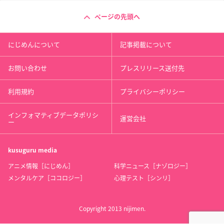
ページの先頭へ
にじめんについて
記事掲載について
お問い合わせ
プレスリリース送付先
利用規約
プライバシーポリシー
インフォマティブデータポリシ
運営会社
ー
kusuguru
media
アニメ情報［にじめん］
科学ニュース［ナゾロジー］
メンタルケア［ココロジー］
心理テスト［シンリ］
Copyright 2013 nijimen.