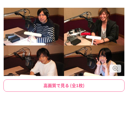
高画質で見る (全1枚)