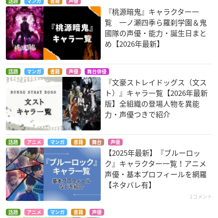
話題
マンガ
書籍
声優
『桃源暗鬼』キャラクター一
覧 一ノ瀬四季ら羅刹学園＆鬼
國隊の声優・能力・誕生日まと
め【2026年最新】
話題
マンガ
書籍
声優
舞台俳優
『文豪ストレイドッグス（文ス
ト）』キャラ一覧【2026年最新
版】全組織の登場人物を異能
力・声優つきで紹介
話題
アニメ
マンガ
書籍
舞台
声優
【2025年最新】『ブルーロッ
ク』キャラクター一覧！アニメ
声優・基本プロフィールを網羅
【ネタバレ有】
1コメント
話題
アニメ
マンガ
書籍
声優