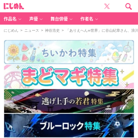
に
じ
め
ん
作品名
声優
舞台俳優
作者名
にじめん
>
ニュース
>
神谷浩史
> 「ありえへん∞世界」に谷山紀章さん、浪