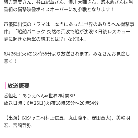
緒方恵美さん、谷山紀章さん、浪川大輔さん、悠木碧さんは当
番組の衝撃映像ボイスオーバーに初参戦となります！
声優陣出演のドラマは「本当にあった!世界のありえへん衝撃事
件」「船舶パニック!突然の荒波で船が沈没!3 日後レスキュー
隊に起きた衝撃の結末とは!?」など6本。
6月26日(火)の18時55分より放送されます。みなさんお見逃し
無く！
放送概要
番組名：ありえへん∞世界2時間SP
放送日時：6月26日(火)夜18時55分～20時54分
【出演】関ジャニ∞(村上信五、丸山隆平、安田章大)、美輪明
宏、宮崎哲弥