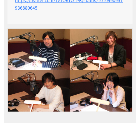
https://twitter.com/TVTOKYO_PR/status/1010990951
936880645