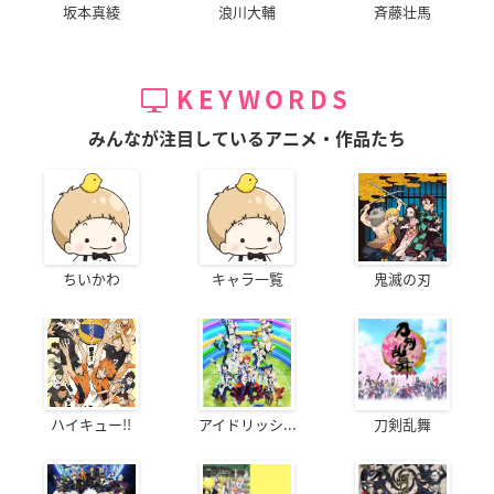
坂本真綾
浪川大輔
斉藤壮馬
KEYWORDS
みんなが注目しているアニメ・作品たち
ちいかわ
キャラ一覧
鬼滅の刃
ハイキュー!!
アイドリッシ...
刀剣乱舞