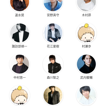
速水奨
宮野真守
木村昴
諏訪部順一
花江夏樹
村瀬歩
中村悠一
森川智之
武内駿輔