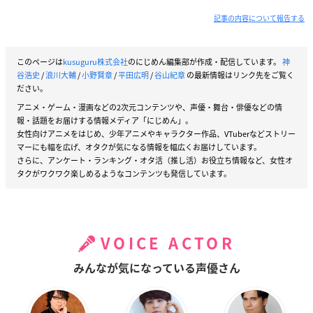
記事の内容について報告する
このページは
kusuguru株式会社
のにじめん編集部が作成・配信しています。
神
谷浩史
/
浪川大輔
/
小野賢章
/
平田広明
/
谷山紀章
の最新情報はリンク先をご覧く
ださい。
アニメ・ゲーム・漫画などの2次元コンテンツや、声優・舞台・俳優などの情
報・話題をお届けする情報メディア「にじめん」。
女性向けアニメをはじめ、少年アニメやキャラクター作品、VTuberなどストリー
マーにも幅を広げ、オタクが気になる情報を幅広くお届けしています。
さらに、アンケート・ランキング・オタ活（推し活）お役立ち情報など、女性オ
タクがワクワク楽しめるようなコンテンツも発信しています。
VOICE ACTOR
みんなが気になっている声優さん