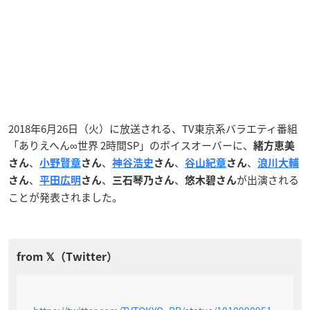
2018年6月26日（火）に放送される、TV東京系バラエティ番組
「ありえへん∞世界 2時間SP」のボイスオーバーに、
緒方恵美
、
、
、
、
さん
小野賢章
さん
神谷浩史
さん
谷山紀章
さん
浪川大輔
、
、
、
が出演される
さん
平田広明
さん
三石琴乃さん
悠木碧さん
ことが発表されました。