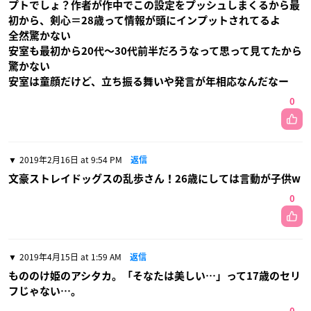
プトでしょ？作者が作中でこの設定をプッシュしまくるから最
初から、剣心＝28歳って情報が頭にインプットされてるよ
全然驚かない
安室も最初から20代〜30代前半だろうなって思って見てたから
驚かない
安室は童顔だけど、立ち振る舞いや発言が年相応なんだなー
0
2019年2月16日 at 9:54 PM
返信
文豪ストレイドッグスの乱歩さん！26歳にしては言動が子供‪w
0
2019年4月15日 at 1:59 AM
返信
もののけ姫のアシタカ。「そなたは美しい…」って17歳のセリ
フじゃない…。