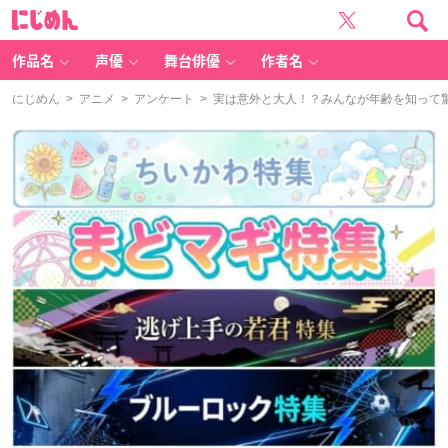
に
じ
め
ん
作品名
声優
舞台俳優
作者名
にじめん
>
アニメ
>
アンケート
> 実は意外と大人！？みんなが年齢を知って