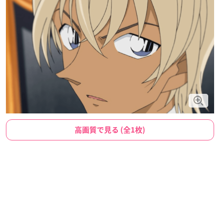
高画質で見る (全1枚)