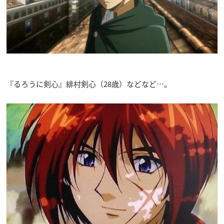
『るろうに剣心』緋村剣心（28歳）などなど…。