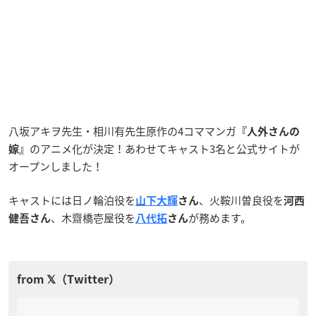
八坂アキヲ先生・相川有先生原作の4コママンガ
『人外さんの
のアニメ化が決定！あわせてキャスト3名と公式サイトが
嫁』
オープンしました！
キャストには日ノ輪泊役を
、火鞍川曽良役を
山下大輝
さん
河西
、木齋橋壱屋役を
が務めます。
健吾さん
八代拓
さん