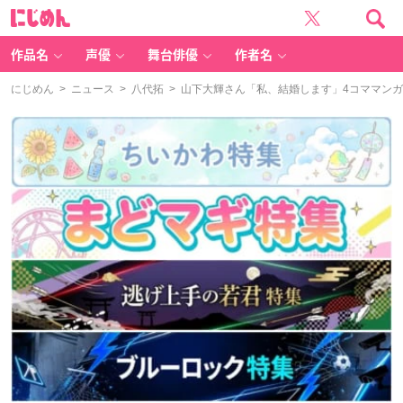
に
じ
め
ん
作品名
声優
舞台俳優
作者名
にじめん
>
ニュース
>
八代拓
> 山下大輝さん「私、結婚します」4コママン