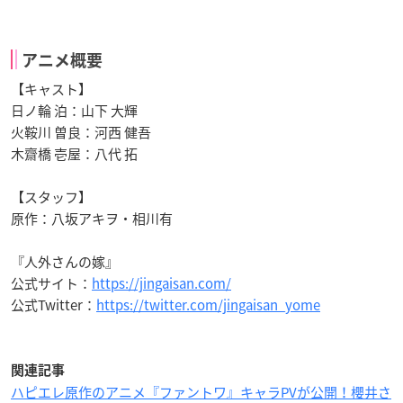
アニメ概要
【キャスト】
日ノ輪 泊：山下 大輝
火鞍川 曽良：河西 健吾
木齋橋 壱屋：八代 拓
【スタッフ】
原作：八坂アキヲ・相川有
『人外さんの嫁』
公式サイト：
https://jingaisan.com/
公式Twitter：
https://twitter.com/jingaisan_yome
関連記事
ハピエレ原作のアニメ『ファントワ』キャラPVが公開！櫻井さ