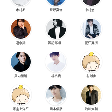
木村昴
宮野真守
中村悠一
速水奨
諏訪部順一
花江夏樹
武内駿輔
梶裕貴
村瀬歩
阿座上洋平
岡本信彦
浪川大輔