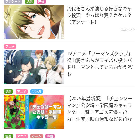
アンケート
話題
声優
八代拓さんが演じる好きなキャ
ラ投票！やっぱり翼？カケル？
【アンケート】
1コメント
アニメ
TVアニメ「リーマンズクラブ」
福山潤さんらがライバル役！バ
ドリーマンとして立ち向かうPV
も
話題
アニメ
マンガ
【2025年最新版】『チェンソー
マン』公安編・学園編のキャラ
クター一覧！アニメ声優・能
力・生死・映画情報などを紹介
話題
アニメ
ゲーム
声優