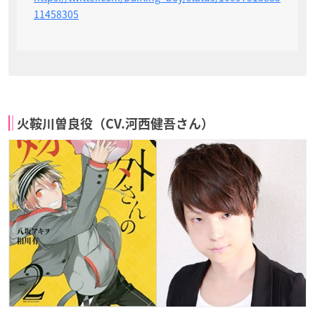
11458305
火鞍川曽良役（CV.河西健吾さん）