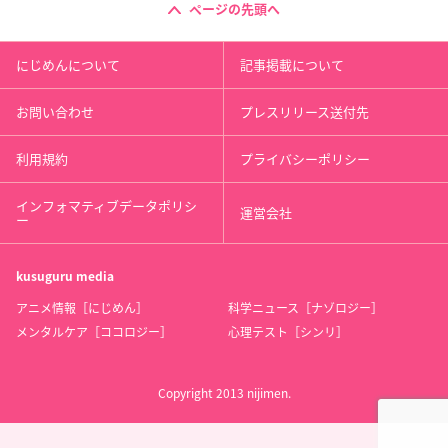
ページの先頭へ
にじめんについて
記事掲載について
お問い合わせ
プレスリリース送付先
利用規約
プライバシーポリシー
インフォマティブデータポリシ
運営会社
ー
kusuguru
media
アニメ情報［にじめん］
科学ニュース［ナゾロジー］
メンタルケア［ココロジー］
心理テスト［シンリ］
Copyright 2013 nijimen.