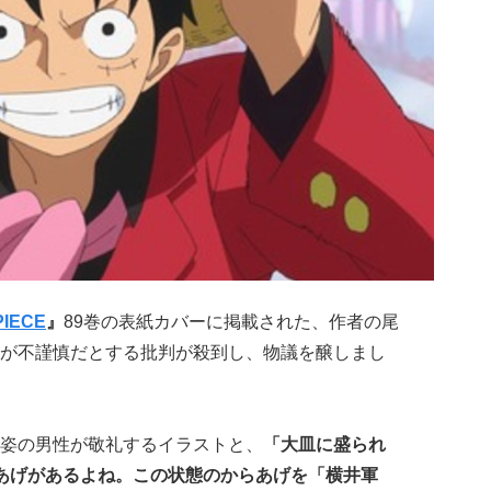
PIECE
』
89巻の表紙カバーに掲載された、作者の尾
が不謹慎だとする批判が殺到し、物議を醸しまし
姿の男性が敬礼するイラストと、
「
大皿に盛られ
あげがあるよね。この状態のからあげを「横井軍