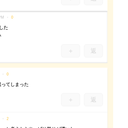
PM
0
した
い
＋
返
0
思ってしまった
＋
返
2