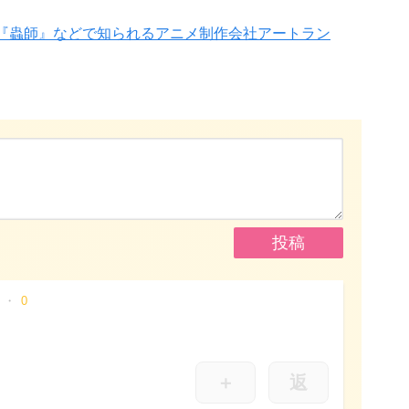
!』『蟲師』などで知られるアニメ制作会社アートラン
0
＋
返