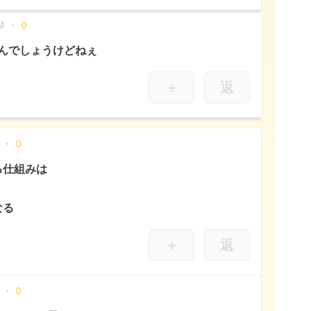
M
0
んでしょうけどねぇ
＋
返
0
る仕組みは
なる
＋
返
0