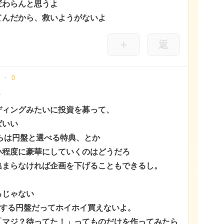
変わらんと思うよ
てんだから、救いようがないよ
＋
返
0
？
ディングみたいに投資を募って、
ばいい
からは円盤と選べる特典、とか
い程度に豪華にしていくのはどうだろ
集まらなければ企画を下げることもできるし。
るじゃない
円する円盤だってホイホイ買えないよ。
「マジ？待ってた！」ってものだけを作ってみたら