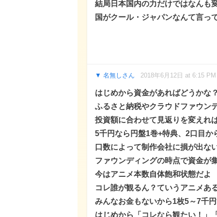
結局日本国内の力だけではなんも
国がクール・ジャパンなんて言っ
名無しさん
2018年6月12日 at 6:15 PM
はじめから資金があればどうかな
ふるさと納税やクラウドファウン
投資額に合わせて見返りを変えれ
5千円なら円盤1巻+特典、2口目
口数によって制作会社に損が出な
ファウンディングの時点で資金が
今はアニメ本数自体飽和状態だよ
コレ誰が観るん？ていうアニメあ
みんなお金もないから1枚5～7千
はじめから「コレなら観たい！」