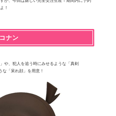
すが、今回は嬉しい完全受注生産！期間内に予約
よ！
川コナン
」や、犯人を追う時にみせるような「真剣
そうな「呆れ顔」を用意！