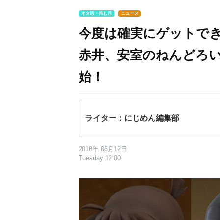
オタ活・推し活
ニュース
今度は確実にゲットで
赤井、安室のねんどろ
始！
ライター：にじめん編集部
2018年 06月12日
Tuesday 12:00