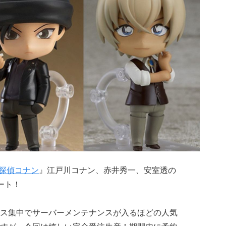
探偵コナン
』江戸川コナン、赤井秀一、安室透の
ート！
ス集中でサーバーメンテナンスが入るほどの人気