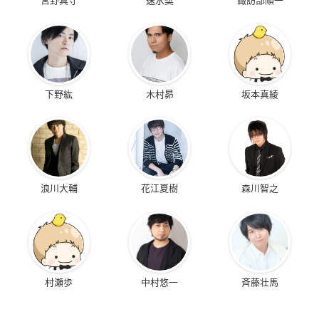
下野紘
木村昴
坂本真綾
浪川大輔
花江夏樹
森川智之
村瀬歩
中村悠一
斉藤壮馬