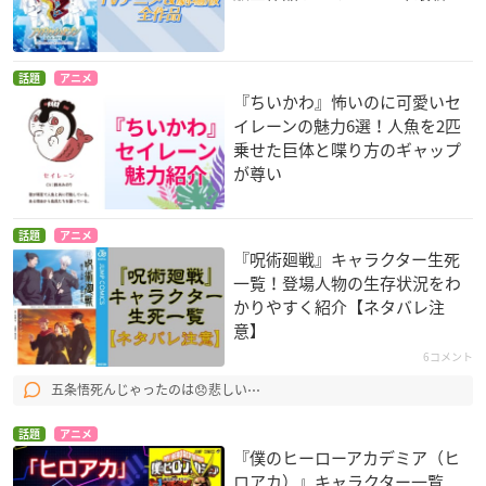
話題
アニメ
『ちいかわ』怖いのに可愛いセ
イレーンの魅力6選！人魚を2匹
乗せた巨体と喋り方のギャップ
が尊い
話題
アニメ
『呪術廻戦』キャラクター生死
一覧！登場人物の生存状況をわ
かりやすく紹介【ネタバレ注
意】
6コメント
五条悟死んじゃったのは😞悲しい⋯
話題
アニメ
『僕のヒーローアカデミア（ヒ
ロアカ）』キャラクター一覧