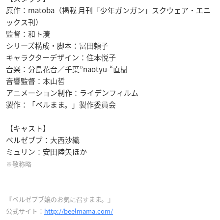
原作：matoba（掲載 月刊「少年ガンガン」スクウェア・エニ
ックス刊）
監督：和ト湊
シリーズ構成・脚本：冨田頼子
キャラクターデザイン：住本悦子
音楽：分島花音／千葉”naotyu-“直樹
音響監督：本山哲
アニメーション制作：ライデンフィルム
製作：「ベルまま。」製作委員会
【キャスト】
ベルゼブブ：大西沙織
ミュリン：安田陸矢ほか
※敬称略
『ベルゼブブ嬢のお気に召すまま。』
公式サイト：
http://beelmama.com/