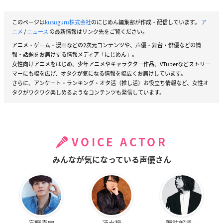
このページは
kusuguru株式会社
のにじめん編集部が作成・配信しています。
ア
ニメ
/
ニュース
の最新情報はリンク先をご覧ください。
アニメ・ゲーム・漫画などの2次元コンテンツや、声優・舞台・俳優などの情
報・話題をお届けする情報メディア「にじめん」。
女性向けアニメをはじめ、少年アニメやキャラクター作品、VTuberなどストリー
マーにも幅を広げ、オタクが気になる情報を幅広くお届けしています。
さらに、アンケート・ランキング・オタ活（推し活）お役立ち情報など、女性オ
タクがワクワク楽しめるようなコンテンツも発信しています。
VOICE ACTOR
みんなが気になっている声優さん
宮野真守
速水奨
諏訪部順一