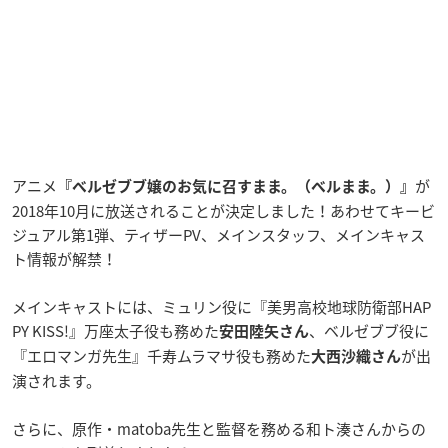
アニメ
が
『ベルゼブブ嬢のお気に召すまま。（ベルまま。）』
2018年10月に放送されることが決定しました！あわせてキービ
ジュアル第1弾、ティザーPV、メインスタッフ、メインキャス
ト情報が解禁！
メインキャストには、ミュリン役に『美男高校地球防衛部HAP
PY KISS!』万座太子役も務めた
、ベルゼブブ役に
安田陸矢さん
『エロマンガ先生』千寿ムラマサ役も務めた
が出
大西沙織さん
演されます。
さらに、原作・matoba先生と監督を務める和ト湊さんからの