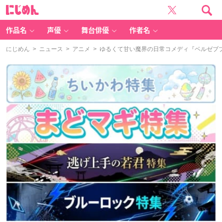
に
じ
め
ん
作品名
声優
舞台俳優
作者名
にじめん
>
ニュース
>
アニメ
> ゆるくて甘い魔界の日常コメディ『ベルゼブ