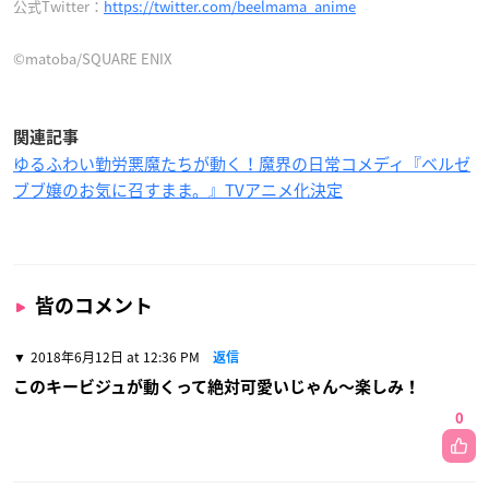
公式Twitter：
https://twitter.com/beelmama_anime
©matoba/SQUARE ENIX
関連記事
ゆるふわい勤労悪魔たちが動く！魔界の日常コメディ『ベルゼ
ブブ嬢のお気に召すまま。』TVアニメ化決定
皆のコメント
2018年6月12日 at 12:36 PM
返信
このキービジュが動くって絶対可愛いじゃん〜楽しみ！
0