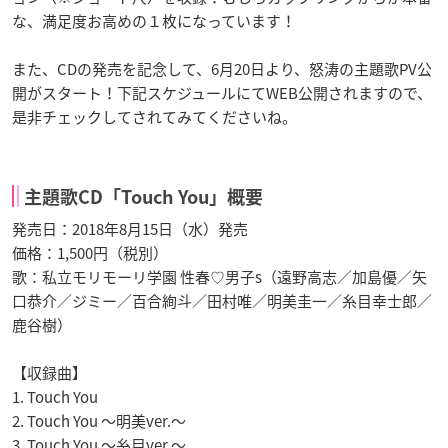
な、満足度お高めの１枚になっています！
また、CDの発売を記念して、6月20日より、怒涛の主題歌PV公
開がスタート！下記スケジュールにてWEB公開されますので、
是非チェックしてされてみてくださいね。
主題歌CD「Touch You」概要
発売日：2018年8月15日（水）発売
価格：1,500円（税別）
歌：私立モリモーリ学園 性春♡男子s（遠野高志／加島優／矢
口恭介／ジミー／百合絢斗／田村唯／明美圭一／糸目幸士郎／
鹿谷樹）
【収録曲】
1. Touch You
2. Touch You ～明美ver.～
3. Touch You ～糸目ver.～