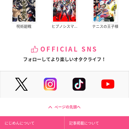
呪術廻戦
ヒプノシスマ...
テニスの王子様
OFFICIAL SNS
フォローしてより楽しいオタクライフ！
ページの先頭へ
にじめんについて
記事掲載について