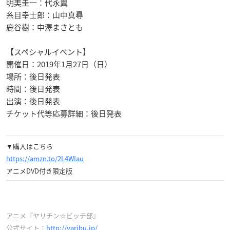
明美圭一：代永翼
糸目幸士郎：山中真尋
鹿谷樹：中澤まさとも
【スペシャルイベント】
開催日：2019年1月27日（日）
場所：後日発表
時間：後日発表
出演：後日発表
チケット代等応募詳細：後日発表
▼購入はこちら
https://amzn.to/2L4WIau
アニメDVD付き限定版
アニメ『ヤリチン☆ビッチ部』
公式サイト：
http://yaribu.jp/