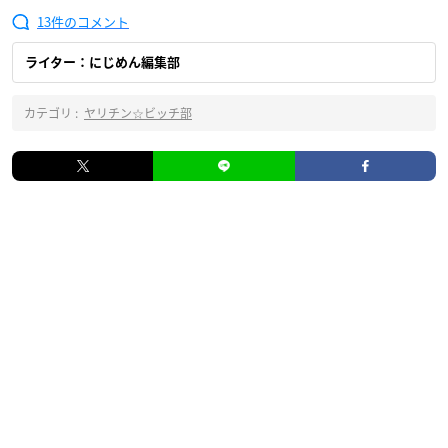
13
ライター：にじめん編集部
カテゴリ :
ヤリチン☆ビッチ部