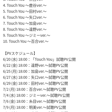
4. Touch You ～鹿谷ver.～
5. Touch You ～田村ver.～
6. Touch You ～矢口ver.～
7. Touch You ～加島ver.～
8. Touch You ～遠野ver.～
9. Touch You ～ジミーver.～
10. Touch You ～百合ver.～
【PVスケジュール】
6/20 (水) 18:00：「Touch You」試聴PV公開
6/22 (金) 18:00：遠野ver.～試聴PV公開
6/25 (月) 18:00：加島ver.～試聴PV公開
6/27 (水) 18:00：矢口ver.～試聴PV公開
6/29 (金) 18:00：田村ver.～試聴PV公開
7/2 (月) 18:00：百合ver.～試聴PV公開
7/4 (水) 18:00：ジミーver.～試聴PV公開
7/6 (金) 18:00：糸目ver.～試聴PV公開
7/9 (月) 18:00：明美ver.～試聴PV公開