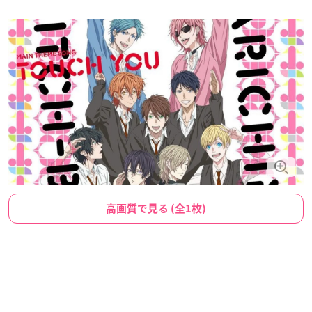
高画質で見る (全1枚)