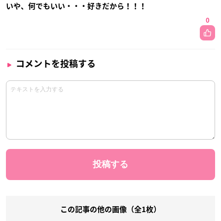
いや、何でもいい・・・好きだから！！！
0
コメントを投稿する
この記事の他の画像（全1枚）