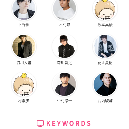
下野紘
木村昴
坂本真綾
浪川大輔
森川智之
花江夏樹
村瀬歩
中村悠一
武内駿輔
KEYWORDS