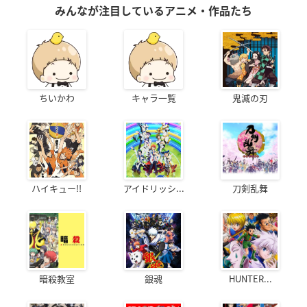
みんなが注目しているアニメ・作品たち
ちいかわ
キャラ一覧
鬼滅の刃
ハイキュー!!
アイドリッシ...
刀剣乱舞
暗殺教室
銀魂
HUNTER...