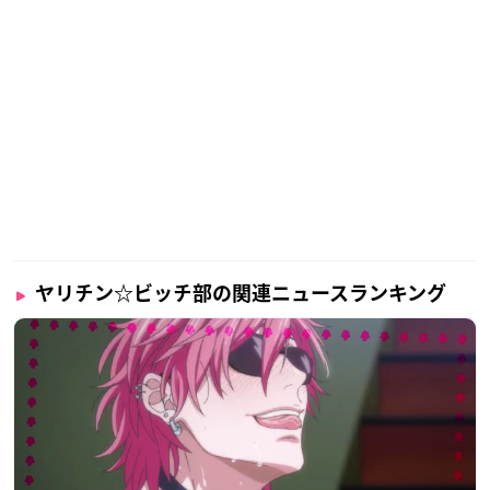
ヤリチン☆ビッチ部の関連ニュースランキング