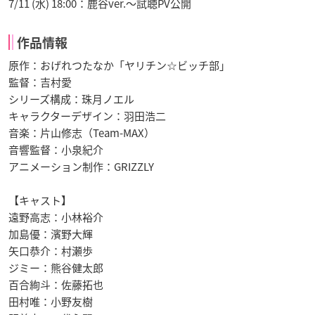
7/11 (水) 18:00：鹿谷ver.～試聴PV公開
作品情報
原作：おげれつたなか「ヤリチン☆ビッチ部」
監督：吉村愛
シリーズ構成：珠月ノエル
キャラクターデザイン：羽田浩二
音楽：片山修志（Team-MAX）
音響監督：小泉紀介
アニメーション制作：GRIZZLY
【キャスト】
遠野高志：小林裕介
加島優：濱野大輝
矢口恭介：村瀬歩
ジミー：熊谷健太郎
百合絢斗：佐藤拓也
田村唯：小野友樹