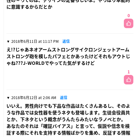
性の～ってのは、デザインの定番らしいよ。やっぱり本能的
に意識するからだとか
0
2018年6月11日 at 11:17 PM
返信
え!?じゃあネオアームストロングサイクロンジェットアーム
ストロング砲を模したパフェとかあったけどそれもアウトじ
ゃね???J-WORLDでやってた気がするけど
1
2018年6月12日 at 2:06 AM
返信
いいえ。男性向けでも下品な作品はたくさんあるし、そのよ
うな作品では女性器を使うネタも登場します。生徒会役員共
とか、下ネタという概念がうんたらみたいなラノベとか。
あなたのそれは「確証バイアス」と言って、仮説や信念を検
証する際にそれを支持する情報ばかりを集め、反証する情報