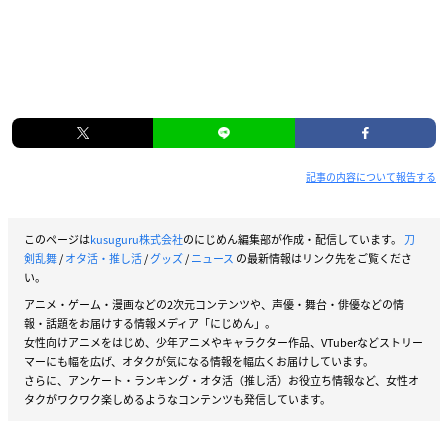
記事の内容について報告する
このページは
kusuguru株式会社
のにじめん編集部が作成・配信しています。
刀
剣乱舞
/
オタ活・推し活
/
グッズ
/
ニュース
の最新情報はリンク先をご覧くださ
い。
アニメ・ゲーム・漫画などの2次元コンテンツや、声優・舞台・俳優などの情
報・話題をお届けする情報メディア「にじめん」。
女性向けアニメをはじめ、少年アニメやキャラクター作品、VTuberなどストリー
マーにも幅を広げ、オタクが気になる情報を幅広くお届けしています。
さらに、アンケート・ランキング・オタ活（推し活）お役立ち情報など、女性オ
タクがワクワク楽しめるようなコンテンツも発信しています。