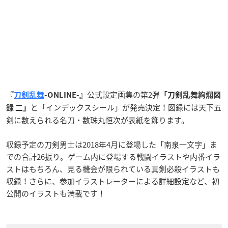
公式設定画集の第2弾
『
刀剣乱舞
-ONLINE-』
「刀剣乱舞絢爛図
と「
インデックスシール
」が発売決定！図録には天下五
録 二」
剣に数えられる名刀・数珠丸恒次が表紙を飾ります。
収録予定の刀剣男士は2018年4月に登場した「南泉一文字」ま
での合計26振り。ゲーム内に登場する戦闘イラストや内番イラ
ストはもちろん、見る機会が限られている真剣必殺イラストも
収録！さらに、参加イラストレーターによる詳細設定など、初
公開のイラストも満載です！