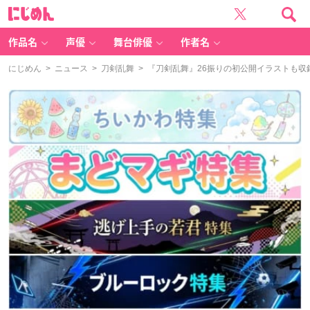
に
じ
め
ん
作品名
声優
舞台俳優
作者名
にじめん
>
ニュース
>
刀剣乱舞
> 『刀剣乱舞』26振りの初公開イラストも収