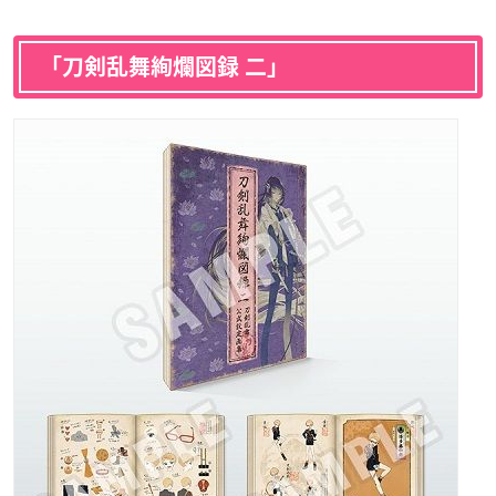
「刀剣乱舞絢爛図録 二」