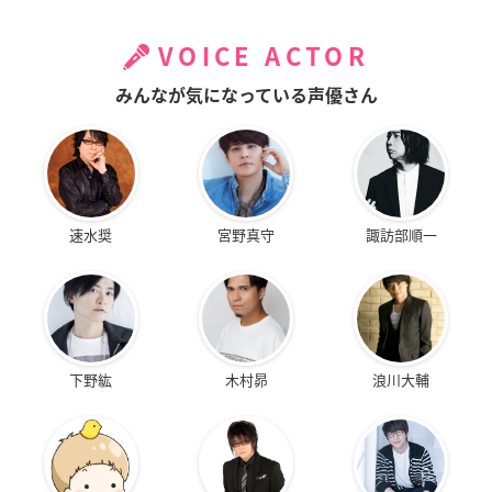
VOICE ACTOR
みんなが気になっている声優さん
速水奨
宮野真守
諏訪部順一
下野紘
木村昴
浪川大輔