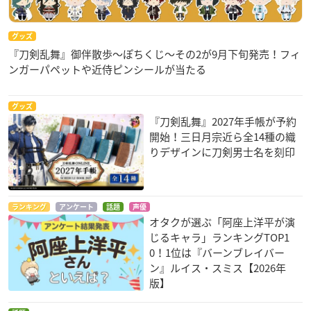
グッズ
『刀剣乱舞』御伴散歩～ぽちくじ～その2が9月下旬発売！フィ
ンガーパペットや近侍ピンシールが当たる
グッズ
『刀剣乱舞』2027年手帳が予約
開始！三日月宗近ら全14種の織
りデザインに刀剣男士名を刻印
ランキング
アンケート
話題
声優
オタクが選ぶ「阿座上洋平が演
じるキャラ」ランキングTOP1
0！1位は『バーンブレイバー
ン』ルイス・スミス【2026年
版】