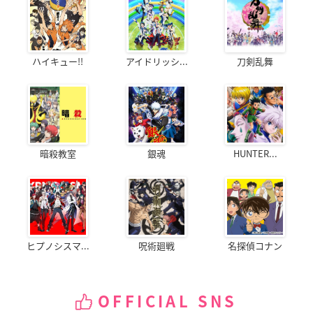
ハイキュー!!
アイドリッシ...
刀剣乱舞
暗殺教室
銀魂
HUNTER...
ヒプノシスマ...
呪術廻戦
名探偵コナン
OFFICIAL SNS