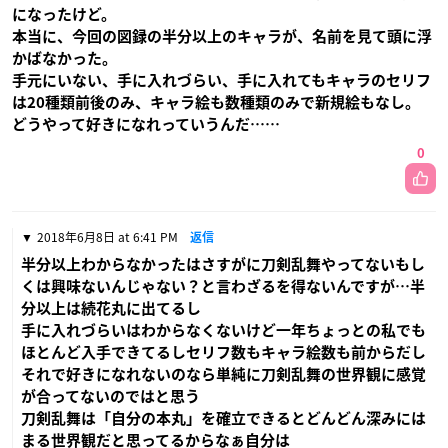
になったけど。
本当に、今回の図録の半分以上のキャラが、名前を見て頭に浮
かばなかった。
手元にいない、手に入れづらい、手に入れてもキャラのセリフ
は20種類前後のみ、キャラ絵も数種類のみで新規絵もなし。
どうやって好きになれっていうんだ……
0
2018年6月8日 at 6:41 PM
返信
半分以上わからなかったはさすがに刀剣乱舞やってないもし
くは興味ないんじゃない？と言わざるを得ないんですが…半
分以上は続花丸に出てるし
手に入れづらいはわからなくないけど一年ちょっとの私でも
ほとんど入手できてるしセリフ数もキャラ絵数も前からだし
それで好きになれないのなら単純に刀剣乱舞の世界観に感覚
が合ってないのではと思う
刀剣乱舞は「自分の本丸」を確立できるとどんどん深みには
まる世界観だと思ってるからなぁ自分は