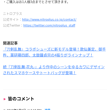
・ご購入はお1人様3点までとさせて頂きます。
ニトロプラス
公式サイト：
http://www.nitroplus.co.jp/contact/
公式Twitter：
https://twitter.com/nitroplus_staff
関連記事
『刀剣乱舞』コラボシューズに新モデル登場！歌仙兼定、御手
杵、薬研藤四郎、太鼓鐘貞宗の4振りがラインナップ！
続『刀剣乱舞-花丸-』より作中のシーンをゆるカワにデザイン
されたスマホケースやトートバッグが登場！
皆のコメント