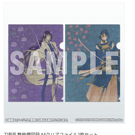
刀剣乱舞絢爛図録 A4クリアファイル2枚セット