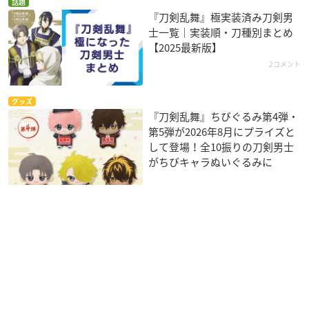
話題
『刀剣乱舞』極実装済み刀剣男
士一覧｜実装順・刀種別まとめ
【2025最新版】
2コメント
グッズ
『刀剣乱舞』ちびぐるみ第4弾・
第5弾が2026年8月にプライズと
して登場！全10振りの刀剣男士
がちびキャラぬいぐるみに