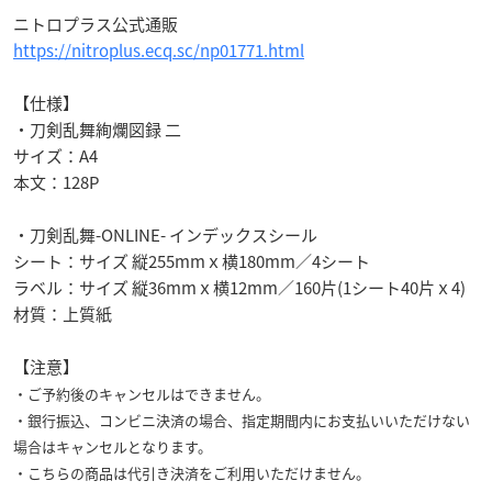
ニトロプラス公式通販
https://nitroplus.ecq.sc/np01771.html
【仕様】
・刀剣乱舞絢爛図録 二
サイズ：A4
本文：128P
・刀剣乱舞-ONLINE- インデックスシール
シート：サイズ 縦255mmｘ横180mm／4シート
ラベル：サイズ 縦36mmｘ横12mm／160片(1シート40片ｘ4)
材質：上質紙
【注意】
・ご予約後のキャンセルはできません。
・銀行振込、コンビニ決済の場合、指定期間内にお支払いいただけない
場合はキャンセルとなります。
・こちらの商品は代引き決済をご利用いただけません。