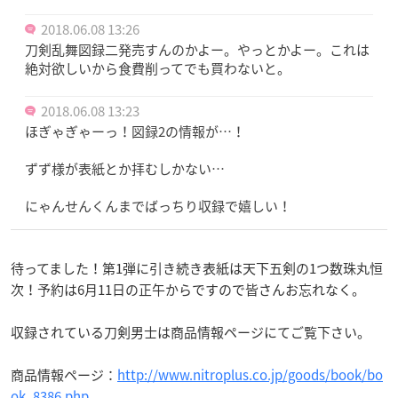
2018.06.08 13:26
刀剣乱舞図録二発売すんのかよー。やっとかよー。これは
絶対欲しいから食費削ってでも買わないと。
2018.06.08 13:23
ほぎゃぎゃーっ！図録2の情報が…！
ずず様が表紙とか拝むしかない…
にゃんせんくんまでばっちり収録で嬉しい！
待ってました！第1弾に引き続き表紙は天下五剣の1つ数珠丸恒
次！予約は6月11日の正午からですので皆さんお忘れなく。
収録されている刀剣男士は商品情報ページにてご覧下さい。
商品情報ページ：
http://www.nitroplus.co.jp/goods/book/bo
ok_8386.php