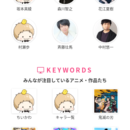
坂本真綾
森川智之
花江夏樹
村瀬歩
斉藤壮馬
中村悠一
KEYWORDS
みんなが注目しているアニメ・作品たち
ちいかわ
キャラ一覧
鬼滅の刃