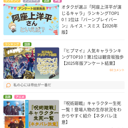
ランキング
アンケート
話題
声優
オタクが選ぶ「阿座上洋平が演
じるキャラ」ランキングTOP1
0！1位は『バーンブレイバー
ン』ルイス・スミス【2026年
版】
ランキング
話題
『ヒプマイ』人気キャラランキ
ングTOP10！第1位は観音坂独歩
【2025年版アンケート結果】
60コメント
私の心には帝统が一番だ
話題
アニメ
『呪術廻戦』キャラクター生死
一覧！登場人物の生存状況をわ
かりやすく紹介【ネタバレ注
意】