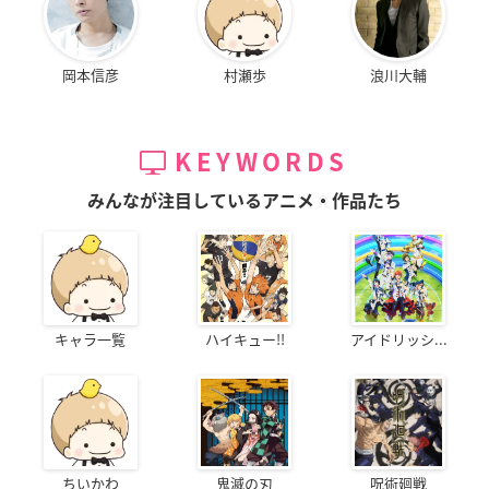
岡本信彦
村瀬歩
浪川大輔
KEYWORDS
みんなが注目しているアニメ・作品たち
キャラ一覧
ハイキュー!!
アイドリッシ...
ちいかわ
鬼滅の刃
呪術廻戦