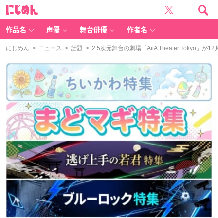
に
じ
め
ん
作品名
声優
舞台俳優
作者名
にじめん
>
ニュース
>
話題
> 2.5次元舞台の劇場「AiiA Theater Tok