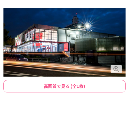
高画質で見る (全1枚)