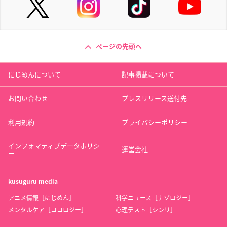
ページの先頭へ
にじめんについて
記事掲載について
お問い合わせ
プレスリリース送付先
利用規約
プライバシーポリシー
インフォマティブデータポリシ
運営会社
ー
kusuguru
media
アニメ情報［にじめん］
科学ニュース［ナゾロジー］
メンタルケア［ココロジー］
心理テスト［シンリ］