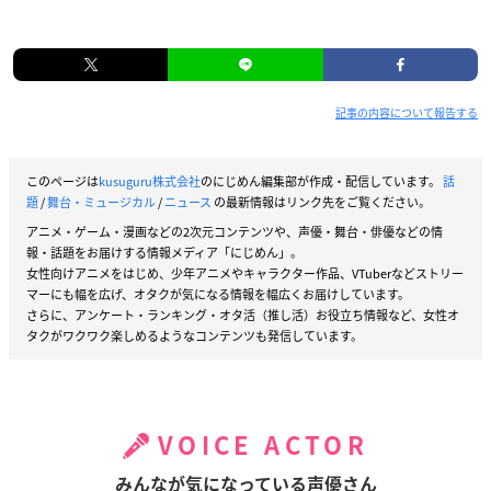
記事の内容について報告する
このページは
kusuguru株式会社
のにじめん編集部が作成・配信しています。
話
題
/
舞台・ミュージカル
/
ニュース
の最新情報はリンク先をご覧ください。
アニメ・ゲーム・漫画などの2次元コンテンツや、声優・舞台・俳優などの情
報・話題をお届けする情報メディア「にじめん」。
女性向けアニメをはじめ、少年アニメやキャラクター作品、VTuberなどストリー
マーにも幅を広げ、オタクが気になる情報を幅広くお届けしています。
さらに、アンケート・ランキング・オタ活（推し活）お役立ち情報など、女性オ
タクがワクワク楽しめるようなコンテンツも発信しています。
VOICE ACTOR
みんなが気になっている声優さん