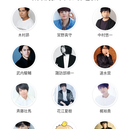
木村昴
宮野真守
中村悠一
武内駿輔
諏訪部順一
速水奨
斉藤壮馬
花江夏樹
梶裕貴