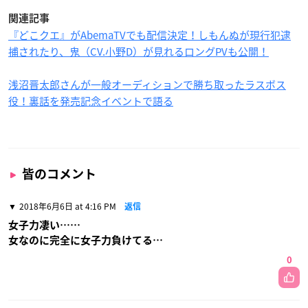
関連記事
『どこクエ』がAbemaTVでも配信決定！しもんぬが現行犯逮
捕されたり、鬼（CV.小野D）が見れるロングPVも公開！
浅沼晋太郎さんが一般オーディションで勝ち取ったラスボス
役！裏話を発売記念イベントで語る
皆のコメント
2018年6月6日 at 4:16 PM
返信
女子力凄い……
女なのに完全に女子力負けてる…
0