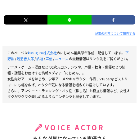
記事の内容について報告する
このページは
kusuguru株式会社
のにじめん編集部が作成・配信しています。
下
野紘
/
浅沼晋太郎
/
話題
/
声優
/
ニュース
の最新情報はリンク先をご覧ください。
アニメ・ゲーム・漫画などの2次元コンテンツや、声優・舞台・俳優などの情
報・話題をお届けする情報メディア「にじめん」。
女性向けアニメをはじめ、少年アニメやキャラクター作品、VTuberなどストリー
マーにも幅を広げ、オタクが気になる情報を幅広くお届けしています。
さらに、アンケート・ランキング・オタ活（推し活）お役立ち情報など、女性オ
タクがワクワク楽しめるようなコンテンツも発信しています。
VOICE ACTOR
みんなが気になっている声優さん