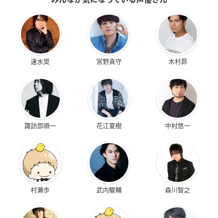
速水奨
宮野真守
木村昴
諏訪部順一
花江夏樹
中村悠一
村瀬歩
武内駿輔
森川智之