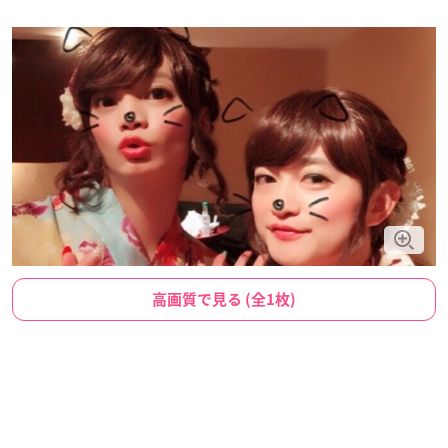
高画質で見る (全1枚)