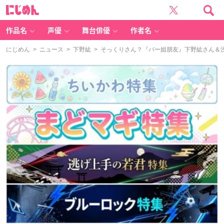
に
じ
め
ん
作品名
声優
舞台俳優
作者名
にじめん
>
ニュース
>
下野紘
> そっくりさん？『バー姐朋友』下野紘さん＆