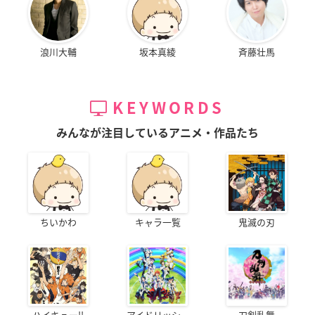
浪川大輔
坂本真綾
斉藤壮馬
KEYWORDS
みんなが注目しているアニメ・作品たち
ちいかわ
キャラ一覧
鬼滅の刃
ハイキュー!!
アイドリッシ...
刀剣乱舞