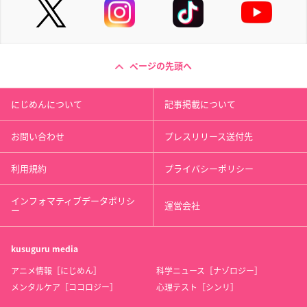
ページの先頭へ
にじめんについて
記事掲載について
お問い合わせ
プレスリリース送付先
利用規約
プライバシーポリシー
インフォマティブデータポリシ
運営会社
ー
kusuguru
media
アニメ情報［にじめん］
科学ニュース［ナゾロジー］
メンタルケア［ココロジー］
心理テスト［シンリ］