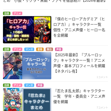
とめ 小狼・サクラ・黒鋼・ファイを徹底紹介【2026年最新】
話題
アニメ
『僕のヒーローアカデミア（ヒ
ロアカ）』キャラクター一覧
個性・アニメ声優・ヒーロー名
を全網羅
話題
アニメ
マンガ
書籍
舞台
声優
【2025年最新】『ブルーロッ
ク』キャラクター一覧！アニメ
声優・基本プロフィールを網羅
【ネタバレ有】
1コメント
話題
アニメ
マンガ
声優
『忍たま乱太郎』キャラクター
一覧 学年・委員会・アニメ声
優を網羅
7コメント