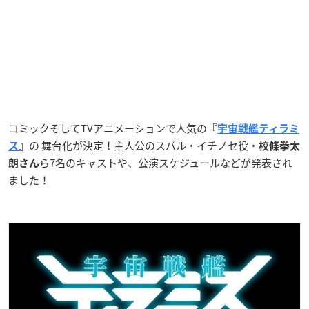
コミックそしてTVアニメーションで人気の
『
宇宙戦艦ティラミ
の 舞台化が決定！主人公のスバル・イチノセ役・
ス
』
校條拳太
ら7名のキャストや、公演スケジュールなどが発表され
朗
さん
ました！