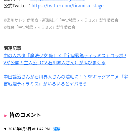
公式Twitter：
https://twitter.com/tiramisu_stage
©宮川サトシ 伊藤亰・新潮社／「宇宙戦艦ティラミス」製作委員会
©舞台「宇宙戦艦ティラミス」製作委員会
関連記事
中の人ネタ『魔法少女 俺』ｘ『宇宙戦艦ティラミス』コラボP
Vが公開！主人公（CV.石川界人さん）が叫びまくる
中田譲治さんが石川界人さんの陰毛に！？SFギャグアニメ『宇
宙戦艦ティラミス』がいろいろとヤバそう
皆のコメント
2018年6月6日 at 1:42 PM
返信