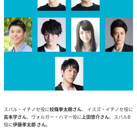
スバル・イチノセ役に
、 イスズ・イチノセ役に
校條拳太朗さん
、ヴォルガー・ハマー役に
、スバルB
高本学さん
上田悠介さん
役に
。
伊藤孝太郎 さん