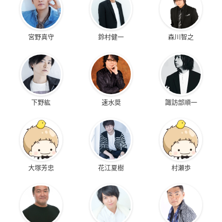
宮野真守
鈴村健一
森川智之
下野紘
速水奨
諏訪部順一
大塚芳忠
花江夏樹
村瀬歩