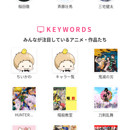
稲田徹
斉藤壮馬
三宅健太
KEYWORDS
みんなが注目しているアニメ・作品たち
ちいかわ
キャラ一覧
鬼滅の刃
HUNTER...
暗殺教室
刀剣乱舞