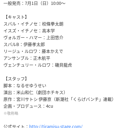
一般発売：7月1日（日）10:00～
【キャスト】
スバル・イチノセ：校條拳太朗
イスズ・イチノセ：高本学
ヴォルガー・ハマー：上田悠介
スバルB：伊藤孝太郎
リージュ・ルロワ：藤本かえで
アンサンブル：正木航平
ヴェンチュリー・ルロワ：磯貝龍虎
【スタッフ】
脚本：なるせゆうせい
演出：米山和仁（劇団ホチキス）
原作：宮川サトシ 伊藤亰（新潮社「くらげバンチ」連載）
企画・プロデュース：4cu
※敬称略
公式サイト：
http://tiramisu-stage.com/