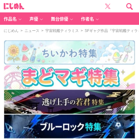
に
じ
め
ん
作品名
声優
舞台俳優
作者名
にじめん
>
ニュース
>
宇宙戦艦ティラミス
> SFギャグ作品『宇宙戦艦ティ