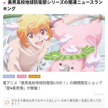
美男高校地球防衛部シリーズの関連ニュースラン
キング
イベント
アニメ
ニュース
夏アニメ『美男高校地球防衛部LOVE！』の期間限定ショップ
「愛♥美男博」が開催！
5コメント
そろそろ東京以外でもやってほしい〜 せめて東名阪！気長に待ってま
す！！