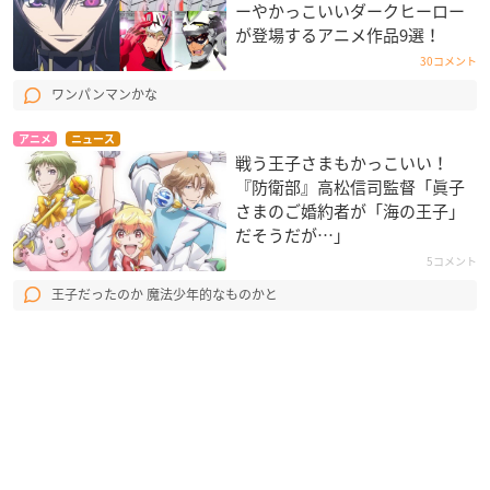
ーやかっこいいダークヒーロー
が登場するアニメ作品9選！
30コメント
ワンパンマンかな
アニメ
ニュース
戦う王子さまもかっこいい！
『防衛部』高松信司監督「眞子
さまのご婚約者が「海の王子」
だそうだが…」
5コメント
王子だったのか 魔法少年的なものかと