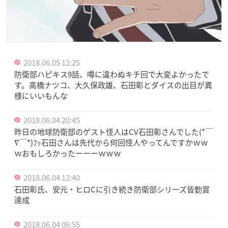
2018.06.05 12:25
防衛部ハピキス9話、噂に違わぬキチ回で大変よかったで
す。高橋ナツコ、大久保政雄、石田彰とダイスの出目が異
様にいいもんな
2018.06.04 20:45
昨日の地球防衛部のゲスト怪人はCV石田彰さんでした(*￣
∇￣*)ﾌｯ石田さんは先代から何回怪人やってんですかｗｗ
ｗおもしろかったーーーｗｗｗ
2018.06.04 12:40
石田彰氏、安元・ヒロCに引き続き防衛部シリーズ皆勤賞
達成
2018.06.04 06:55