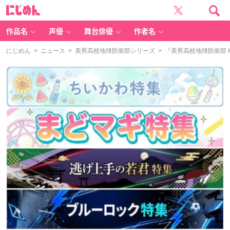
に
じ
め
ん
作品名
声優
舞台俳優
作者名
にじめん
>
ニュース
>
美男高校地球防衛部シリーズ
> 『美男高校地球防衛部