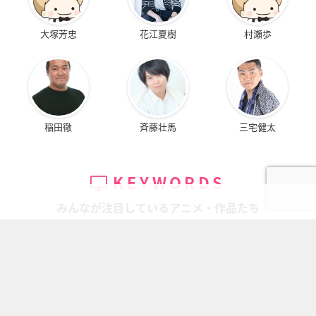
大塚芳忠
花江夏樹
村瀬歩
稲田徹
斉藤壮馬
三宅健太
KEYWORDS
みんなが注目しているアニメ・作品たち
ちいかわ
キャラ一覧
鬼滅の刃