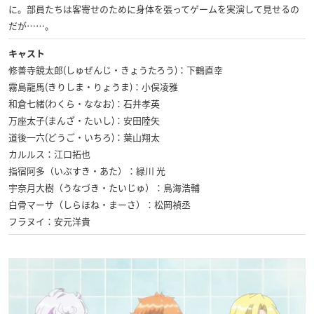
に。部員たちは客寄せのために身体を張ってゲームを実演して見せるの
だが……。
キャスト
修善寺鏡太郎(しゅぜんじ・きょうたろう)：下鶴直幸
霧島龍馬(きりしま・りょうま)：小俣凌雅
和倉七緒(わくら・ななお)：石井孝英
万座太子(まんざ・たいし)：安田陸矢
道後一六(どうご・いちろ)：葉山翔太
カルルス：江口拓也
指宿阿多（いぶすき・あた）：緑川 光
宇奈月大樹（うなづき・たいじゅ）：鳥海浩輔
白骨マーサ（しらほね・まーさ）：松岡禎丞
フラヌイ：安元洋貴