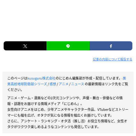
記事の内容について報告する
このページは
kusuguru株式会社
のにじめん編集部が作成・配信しています。
美
男高校地球防衛部シリーズ
/
感想
/
アニメ
/
ニュース
の最新情報はリンク先をご覧
ください。
アニメ・ゲーム・漫画などの2次元コンテンツや、声優・舞台・俳優などの情
報・話題をお届けする情報メディア「にじめん」。
女性向けアニメをはじめ、少年アニメやキャラクター作品、VTuberなどストリー
マーにも幅を広げ、オタクが気になる情報を幅広くお届けしています。
さらに、アンケート・ランキング・オタ活（推し活）お役立ち情報など、女性オ
タクがワクワク楽しめるようなコンテンツも発信しています。