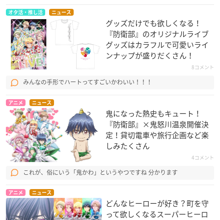
オタ活・推し活
ニュース
グッズだけでも欲しくなる！
『防衛部』のオリジナルライブ
グッズはカラフルで可愛いライ
ンナップが盛りだくさん！
8コメント
みんなの手形でハートってすごいかわいい！！！
アニメ
ニュース
鬼になった熱史もキュート！
『防衛部』×鬼怒川温泉開催決
定！貸切電車や旅行企画など楽
しみたくさん
4コメント
これが、俗にいう「鬼かわ」というやつですね 分かります
アニメ
ニュース
どんなヒーローが好き？町を守
って欲しくなるスーパーヒーロ