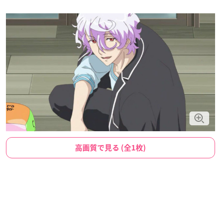
高画質で見る (全1枚)