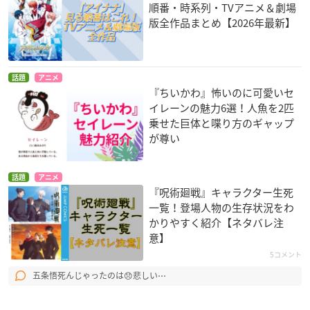
順番・時系列・TVアニメ＆劇場
版全作品まとめ【2026年最新】
話題
アニメ
『ちいかわ』怖いのに可愛いセ
イレーンの魅力6選！人魚を2匹
乗せた巨体と喋り方のギャップ
が尊い
話題
アニメ
『呪術廻戦』キャラクター生死
一覧！登場人物の生存状況をわ
かりやすく紹介【ネタバレ注
意】
5コメント
五条悟死んじゃったのは😞悲しい⋯