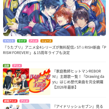
イベント
ライブ
アニメ
ニュース
『うたプリ』アニメ全4シリーズが無料配信♪ ST☆RISH新曲「P
RISM FOREVER!」＆15周年ライブも決定
話題
アニメ
『家庭教師ヒットマンREBOR
N!』主題歌一覧！「Drawing da
ys」はじめ歴代楽曲を完全網羅
【2026年最新】
劇場アニメ
アニメ
『アイドリッシュセブン』見る