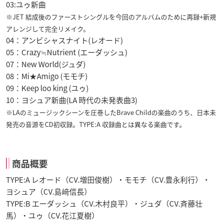
03:ユゥ新曲
※JET 結成後のファーストシングルを今回のアルバムのために再録+新規
アレンジして完全リメイク。
04：アンビシャスナイト(レオード)
05：Crazy≒Nutrient (エーダッシュ)
07：New World(ジュダ)
08：Mi★Amigo (モモチ)
09：Keep loo king (ユゥ)
10：ヨシュア新曲(LA 時代の未発表曲3)
※LAのミュージックシーンを圧巻したBrave Childの楽曲のうち、日本未
発売の音源をCD初収録。TYPE:A 収録曲とは異なる楽曲です。
商品概要
TYPE:A レオード（CV.増田俊樹）・モモチ（CV.豊永利行）・
ヨシュア（CV.島﨑信長）
TYPE:B エーダッシュ（CV.木村良平）・ジュダ（CV.斉藤壮
馬）・ユゥ（CV.花江夏樹）