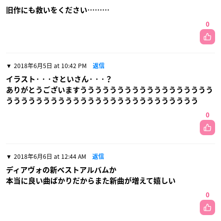
旧作にも救いをください………
0
2018年6月5日 at 10:42 PM
返信
イラスト· · ·さといさん· · ·？
ありがとうございますうううううううううううううううううう
うううううううううううううううううううううううううう
0
2018年6月6日 at 12:44 AM
返信
ディアヴォの新ベストアルバムか
本当に良い曲ばかりだからまた新曲が増えて嬉しい
0