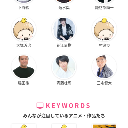
下野紘
速水奨
諏訪部順一
大塚芳忠
花江夏樹
村瀬歩
稲田徹
斉藤壮馬
三宅健太
KEYWORDS
みんなが注目しているアニメ・作品たち