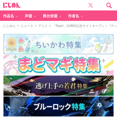
に
じ
め
ん
作品名
声優
舞台俳優
作者名
にじめん
>
ニュース
>
アニメ
> 「Rejet」10周年記念サイトオープン！