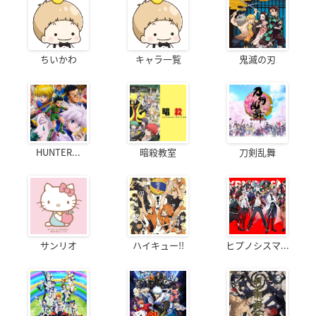
ちいかわ
キャラ一覧
鬼滅の刃
HUNTER...
暗殺教室
刀剣乱舞
サンリオ
ハイキュー!!
ヒプノシスマ...