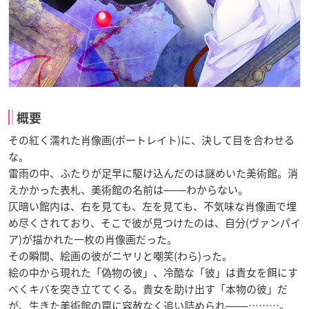
概要
その紅く濡れた肖像画(ポートレイト)に、決して目を合わせる
な。
雷雨の中、ふたりが足早に駆け込んだのは謎めいた美術館。消
えかかった表札、美術館の名前は───わからない。
仄暗い館内は、右を見ても、左を見ても、不気味な肖像画で埋
め尽くされており、そこで彼が見つけたのは、自分(ヴァンパイ
ア)が描かれた一枚の肖像画だった。
その瞬間、絵画の彼がニヤリと嘲笑(わら)った。
絵の中から現れた「偽物の彼」、冷酷な「彼」は貴女を餌にす
べくキバを突き立ててくる。貴女を助け出す「本物の彼」だ
が、生きた美術館の罠に容赦なく追い詰められ───………。