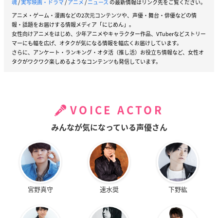
魂
/
実写映画・ドラマ
/
アニメ
/
ニュース
の最新情報はリンク先をご覧ください。
アニメ・ゲーム・漫画などの2次元コンテンツや、声優・舞台・俳優などの情
報・話題をお届けする情報メディア「にじめん」。
女性向けアニメをはじめ、少年アニメやキャラクター作品、VTuberなどストリー
マーにも幅を広げ、オタクが気になる情報を幅広くお届けしています。
さらに、アンケート・ランキング・オタ活（推し活）お役立ち情報など、女性オ
タクがワクワク楽しめるようなコンテンツも発信しています。
VOICE ACTOR
みんなが気になっている声優さん
宮野真守
速水奨
下野紘