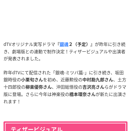
dTV
オリジナル実写ドラマ
が昨年に引き続
『
銀魂
２（予定
）
』
き、劇場版との連動で制作決定！ティザービジュアルや出演者
が発表されました。
昨年dTVにて配信された「銀魂-ミツバ篇-」に引き続き、坂田
銀時役の
を初め、近藤勲役の
、土方
小栗旬さん
中村勘九郎さん
十四郎役の
、沖田総悟役の
らがドラマ
柳楽優弥さん
吉沢亮さん
版に登場。さらに
今年は神楽役の
が新たに出演さ
橋本環奈さん
れます！
ティザービジュアル