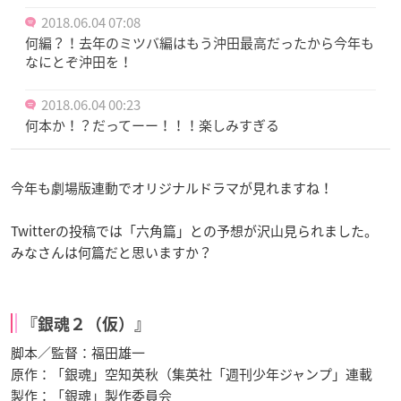
2018.06.04 07:08
何編？！去年のミツバ編はもう沖田最高だったから今年も
なにとぞ沖田を！
2018.06.04 00:23
何本か！？だってーー！！！楽しみすぎる
今年も劇場版連動でオリジナルドラマが見れますね！
Twitterの投稿では「六角篇」との予想が沢山見られました。
みなさんは何篇だと思いますか？
『銀魂２（仮）』
脚本／監督：福田雄一
原作：「銀魂」空知英秋（集英社「週刊少年ジャンプ」連載
製作：「銀魂」製作委員会