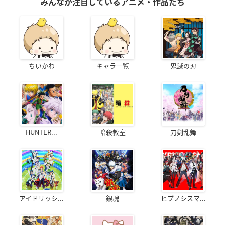
みんなが注目しているアニメ・作品たち
ちいかわ
キャラ一覧
鬼滅の刃
HUNTER...
暗殺教室
刀剣乱舞
アイドリッシ...
銀魂
ヒプノシスマ...