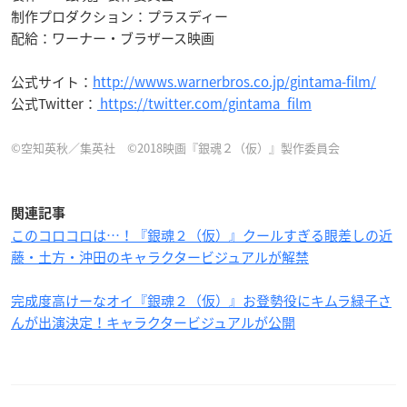
制作プロダクション：プラスディー
配給：ワーナー・ブラザース映画
公式サイト：
http://wwws.warnerbros.co.jp/gintama-film/
公式Twitter：
https://twitter.com/gintama_film
©空知英秋／集英社 ©2018映画『銀魂２（仮）』製作委員会
関連記事
このコロコロは…！『銀魂２（仮）』クールすぎる眼差しの近
藤・土方・沖田のキャラクタービジュアルが解禁
完成度高けーなオイ『銀魂２（仮）』お登勢役にキムラ緑子さ
んが出演決定！キャラクタービジュアルが公開