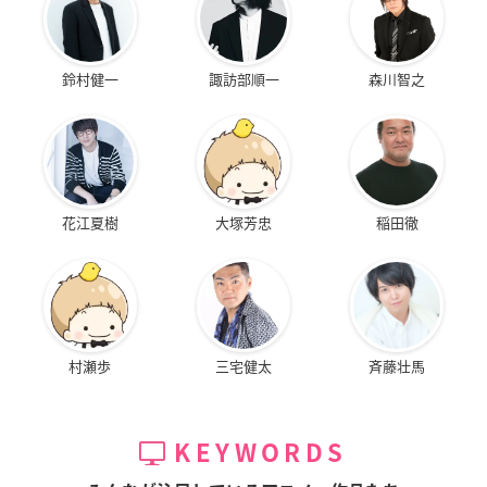
鈴村健一
諏訪部順一
森川智之
花江夏樹
大塚芳忠
稲田徹
村瀬歩
三宅健太
斉藤壮馬
KEYWORDS