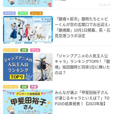
2コメント
イベント
フェア
ニュース
「銀魂×萩市」銀時たちとトビ
ーくんが空の玄関口でお出迎え♪
「銀魂暦」10月1日開幕、萩・石
見空港コラボ決定
ランキング
話題
アニメ
「ジャンプアニメの人気主人公
キャラ」ランキングTOP9！「銀
魂」坂田銀時と同率1位に輝いた
のは？
ランキング
話題
声優
みんなが選ぶ「甲斐田裕子さん
が演じるキャラといえば？」TO
P10の結果発表！【2023年版】