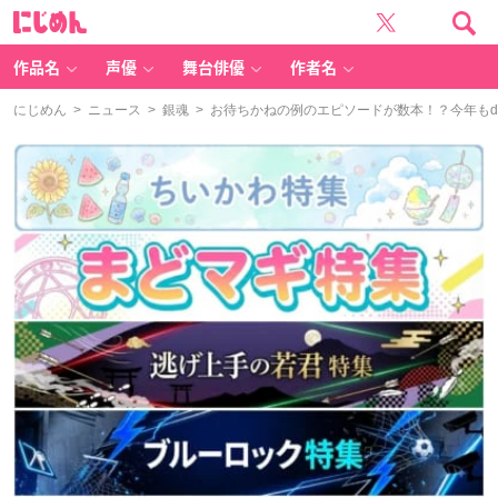
に
じ
め
ん
作品名
声優
舞台俳優
作者名
にじめん
>
ニュース
>
銀魂
> お待ちかねの例のエピソードが数本！？今年もd