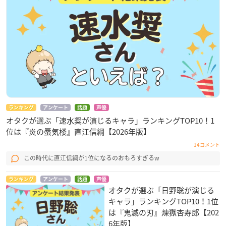
ランキング
アンケート
話題
声優
オタクが選ぶ「速水奨が演じるキャラ」ランキングTOP10！1
位は『炎の蜃気楼』直江信綱【2026年版】
14コメント
この時代に直江信綱が1位になるのおもろすぎるw
ランキング
アンケート
話題
声優
オタクが選ぶ「日野聡が演じる
キャラ」ランキングTOP10！1位
は『鬼滅の刃』煉󠄁獄杏寿郎【202
6年版】