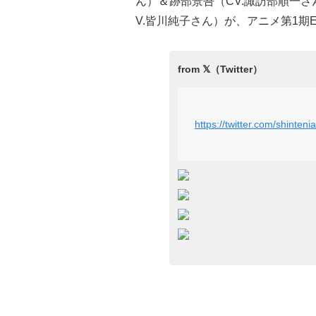
ん）＆跡部景吾（CV.諏訪部順一
V.皆川純子さん）が、アニメ第1期ED「Y
https://twitter.com/shint