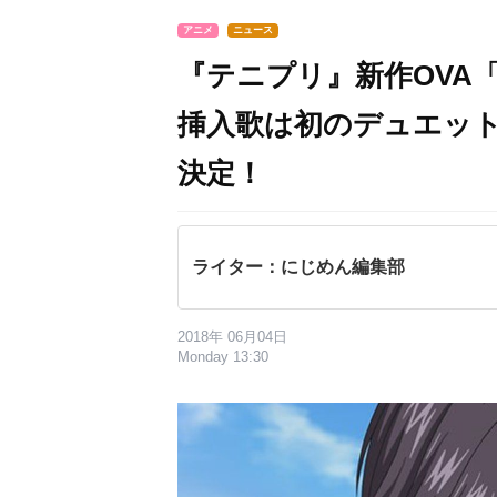
アニメ
ニュース
『テニプリ』新作OVA「
挿入歌は初のデュエッ
決定！
ライター：にじめん編集部
2018年 06月04日
Monday 13:30