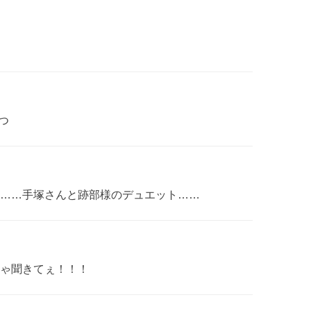
つ
……手塚さんと跡部様のデュエット……
ゃ聞きてぇ！！！