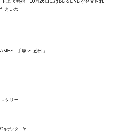
ント上映開始！10月26日にはBD＆DVDが発売され
ださいね！
ES!! 手塚 vs 跡部」
ンタリー
B2布ポスター付