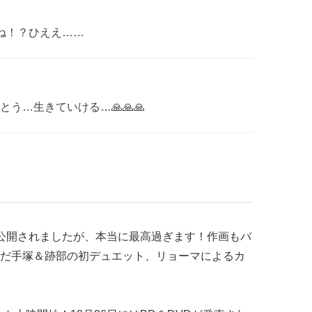
ね！？ひええ……
う…生きていける…🙏🙏🙏
報が公開されましたが、本当に最高過ぎます！作画もバ
だ手塚＆跡部の初デュエット、リョーマによるカ