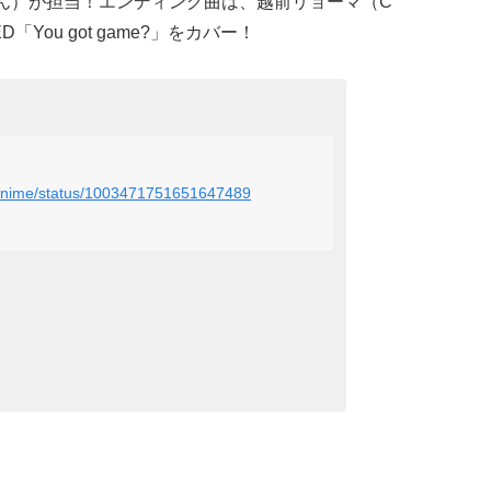
さん）が担当！エンディング曲は、越前リョーマ（C
ou got game?
」をカバー！
enianime/status/1003471751651647489