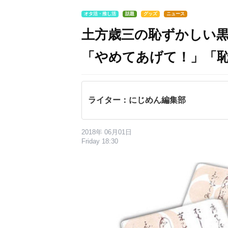
オタ活・推し活
話題
グッズ
ニュース
土方歳三の恥ずかしい
「やめてあげて！」「恥ず
ライター：にじめん編集部
2018年 06月01日
Friday 18:30