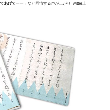
てあげてーー」
など同情する声が上がりTwitter上