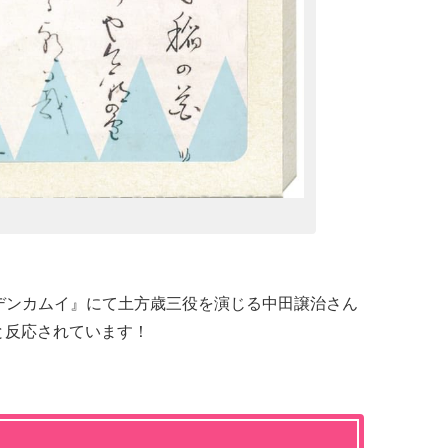
ールデンカムイ』にて土方歳三役を演じる中田譲治さん
)」と反応されています！