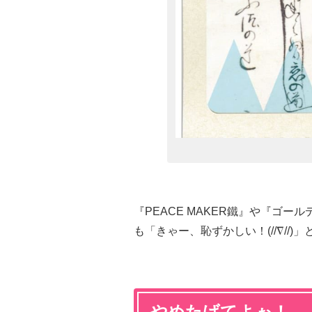
『PEACE MAKER鐵』や『ゴ
も「きゃー、恥ずかしい！(//∇//
やめたげてよぉ！