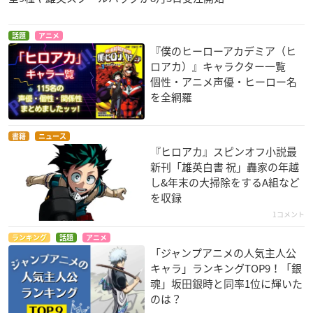
話題
アニメ
『僕のヒーローアカデミア（ヒ
ロアカ）』キャラクター一覧
個性・アニメ声優・ヒーロー名
を全網羅
書籍
ニュース
『ヒロアカ』スピンオフ小説最
新刊「雄英白書 祝」轟家の年越
し&年末の大掃除をするA組など
を収録
1コメント
ランキング
話題
アニメ
「ジャンプアニメの人気主人公
キャラ」ランキングTOP9！「銀
魂」坂田銀時と同率1位に輝いた
のは？