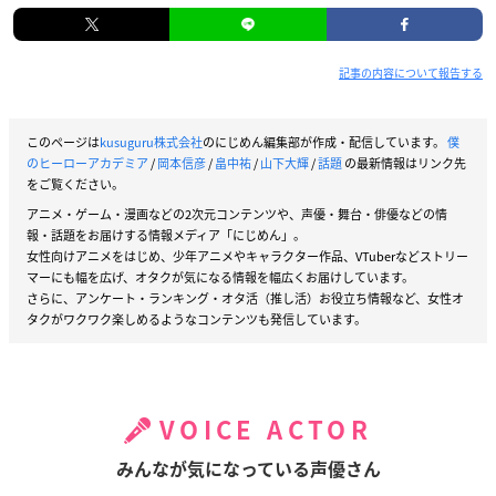
記事の内容について報告する
このページは
kusuguru株式会社
のにじめん編集部が作成・配信しています。
僕
のヒーローアカデミア
/
岡本信彦
/
畠中祐
/
山下大輝
/
話題
の最新情報はリンク先
をご覧ください。
アニメ・ゲーム・漫画などの2次元コンテンツや、声優・舞台・俳優などの情
報・話題をお届けする情報メディア「にじめん」。
女性向けアニメをはじめ、少年アニメやキャラクター作品、VTuberなどストリー
マーにも幅を広げ、オタクが気になる情報を幅広くお届けしています。
さらに、アンケート・ランキング・オタ活（推し活）お役立ち情報など、女性オ
タクがワクワク楽しめるようなコンテンツも発信しています。
VOICE ACTOR
みんなが気になっている声優さん