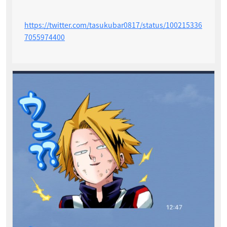
https://twitter.com/tasukubar0817/status/100215336
7055974400