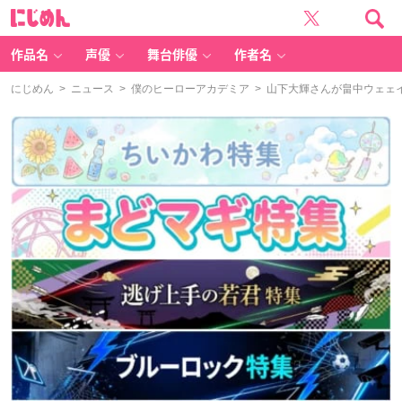
に
じ
め
ん
作品名
声優
舞台俳優
作者名
にじめん
>
ニュース
>
僕のヒーローアカデミア
> 山下大輝さんが畠中ウェェ