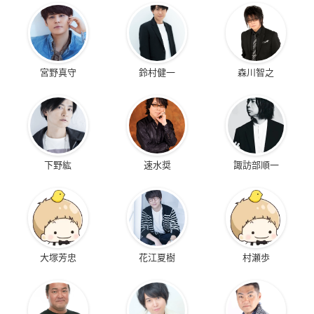
宮野真守
鈴村健一
森川智之
下野紘
速水奨
諏訪部順一
大塚芳忠
花江夏樹
村瀬歩