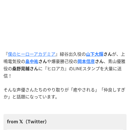
『
僕のヒーローアカデミア
』緑谷出久役の
が、上
山下大輝
さん
鳴電気役の
や爆豪勝己役の
、青山優雅
畠中祐
さん
岡本信彦
さん
役の
に『ヒロアカ』のLINEスタンプを大量に送
桑野晃輔さん
信！
そんな声優さんたちのやり取りが「癒やされる」「仲良しすぎ
か」と話題になっています。