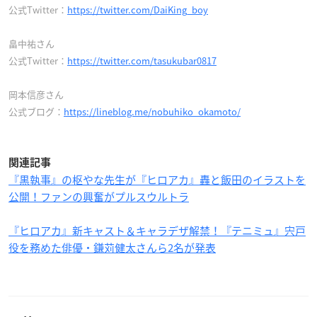
公式Twitter：
https://twitter.com/DaiKing_boy
畠中祐さん
公式Twitter：
https://twitter.com/tasukubar0817
岡本信彦さん
公式ブログ：
https://lineblog.me/nobuhiko_okamoto/
関連記事
『黒執事』の枢やな先生が『ヒロアカ』轟と飯田のイラストを
公開！ファンの興奮がプルスウルトラ
『ヒロアカ』新キャスト＆キャラデザ解禁！『テニミュ』宍戸
役を務めた俳優・鎌苅健太さんら2名が発表