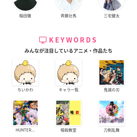
稲田徹
斉藤壮馬
三宅健太
KEYWORDS
みんなが注目しているアニメ・作品たち
ちいかわ
キャラ一覧
鬼滅の刃
HUNTER...
暗殺教室
刀剣乱舞