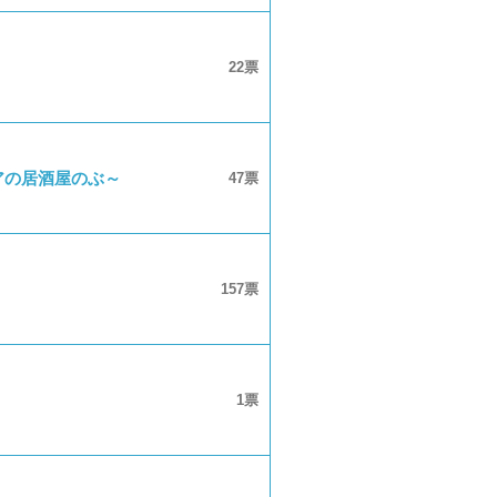
22
アの居酒屋のぶ～
47
157
1