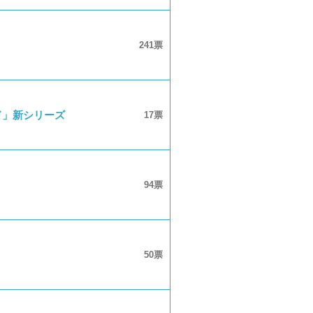
241
ド」新シリーズ
17
94
50