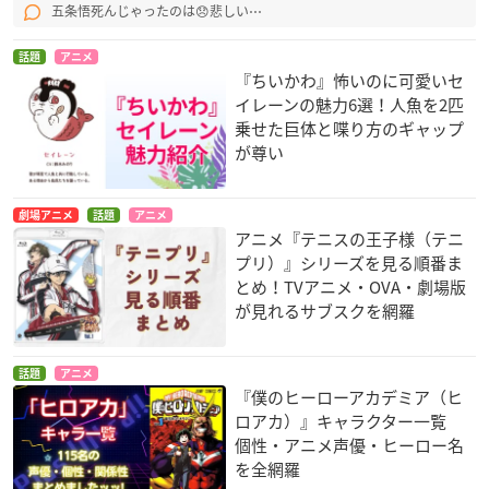
五条悟死んじゃったのは😞悲しい⋯
話題
アニメ
『ちいかわ』怖いのに可愛いセ
イレーンの魅力6選！人魚を2匹
乗せた巨体と喋り方のギャップ
が尊い
劇場アニメ
話題
アニメ
アニメ『テニスの王子様（テニ
プリ）』シリーズを見る順番ま
とめ！TVアニメ・OVA・劇場版
が見れるサブスクを網羅
話題
アニメ
『僕のヒーローアカデミア（ヒ
ロアカ）』キャラクター一覧
個性・アニメ声優・ヒーロー名
を全網羅