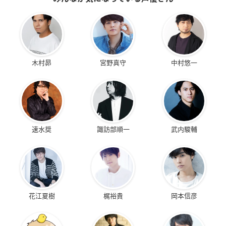
木村昴
宮野真守
中村悠一
速水奨
諏訪部順一
武内駿輔
花江夏樹
梶裕貴
岡本信彦