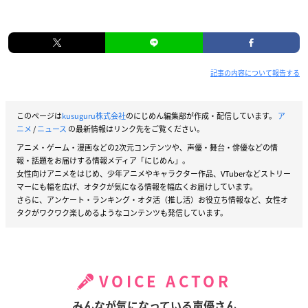
記事の内容について報告する
このページは
kusuguru株式会社
のにじめん編集部が作成・配信しています。
ア
ニメ
/
ニュース
の最新情報はリンク先をご覧ください。
アニメ・ゲーム・漫画などの2次元コンテンツや、声優・舞台・俳優などの情
報・話題をお届けする情報メディア「にじめん」。
女性向けアニメをはじめ、少年アニメやキャラクター作品、VTuberなどストリー
マーにも幅を広げ、オタクが気になる情報を幅広くお届けしています。
さらに、アンケート・ランキング・オタ活（推し活）お役立ち情報など、女性オ
タクがワクワク楽しめるようなコンテンツも発信しています。
VOICE ACTOR
みんなが気になっている声優さん