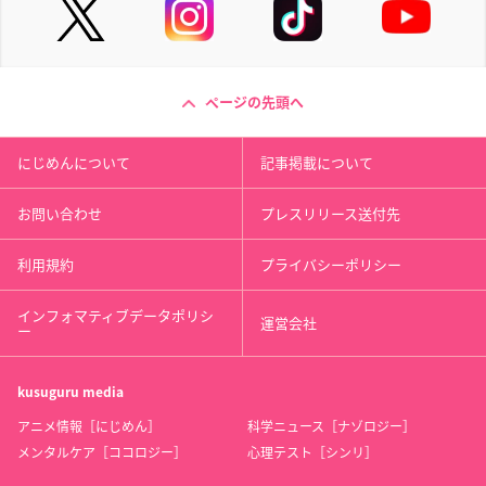
ページの先頭へ
にじめんについて
記事掲載について
お問い合わせ
プレスリリース送付先
利用規約
プライバシーポリシー
インフォマティブデータポリシ
運営会社
ー
kusuguru
media
アニメ情報［にじめん］
科学ニュース［ナゾロジー］
メンタルケア［ココロジー］
心理テスト［シンリ］