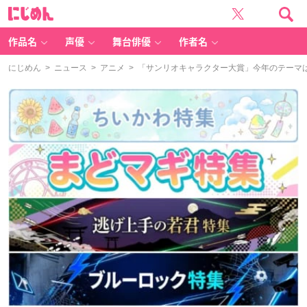
に
じ
め
ん
作品名
声優
舞台俳優
作者名
にじめん
>
ニュース
>
アニメ
> 「サンリオキャラクター大賞」今年のテーマは