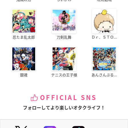
忍たま乱太郎
刀剣乱舞
Ｄｒ．ＳＴＯ...
銀魂
テニスの王子様
あんさんぶる...
OFFICIAL SNS
フォローしてより楽しいオタクライフ！