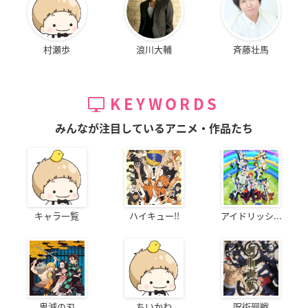
村瀬歩
浪川大輔
斉藤壮馬
KEYWORDS
みんなが注目しているアニメ・作品たち
キャラ一覧
ハイキュー!!
アイドリッシ...
鬼滅の刃
ちいかわ
呪術廻戦