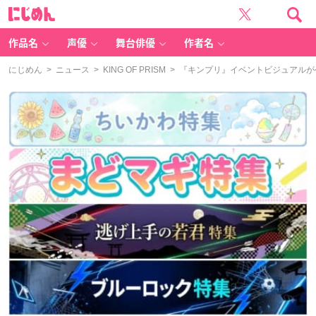
に
じ
め
ん
作品名
声優
舞台俳優
作者名
にじめん
>
ニュース
>
KING OF PRISM
> 『キンプリ』イベントビジュアル