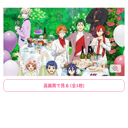
高画質で見る (全1枚)