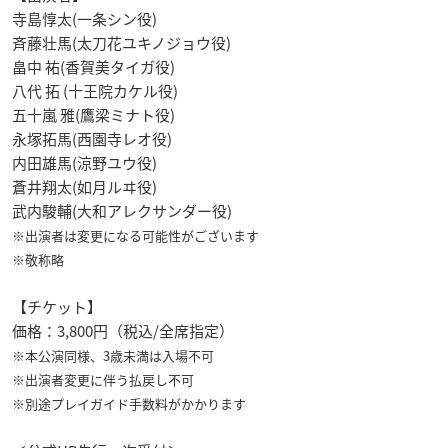
寺島惇太(一条シン役)
斉藤壮馬(太刀花ユキノジョウ役)
畠中 祐(香賀美タイガ役)
八代 拓 (十王院カケル役)
五十嵐 雅(鷹梁ミナト役)
永塚拓馬(西園寺レオ役)
内田雄馬(涼野ユウ役)
蒼井翔太(如月ルヰ役)
武内駿輔(大和アレクサンダー役)
※出演者は変更になる可能性がございます
※敬称略
【チケット】
価格：3,800円（税込/全席指定）
※本公演同様、3歳未満は入場不可
※出演者変更に伴う払戻し不可
※別途プレイガイド手数料がかかります