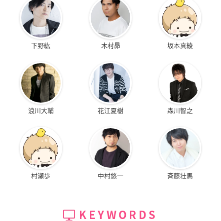
下野紘
木村昴
坂本真綾
浪川大輔
花江夏樹
森川智之
村瀬歩
中村悠一
斉藤壮馬
KEYWORDS