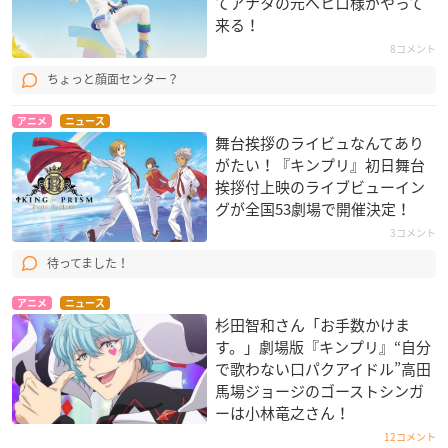
てアナタの元へヒロ様がやって
来る！
8コメント
ちょっと顔面センター？
アニメ
ニュース
舞台挨拶のライビュなんてあり
がたい！『キンプリ』初日舞台
挨拶付上映のライブビューイン
グが全国53劇場で開催決定！
3コメント
待ってました！
アニメ
ニュース
杉田智和さん「お手数かけま
す。」劇場版『キンプリ』“自分
で歌わない口パクアイドル”高田
馬場ジョージのゴーストシンガ
ーは小林竜之さん！
12コメント