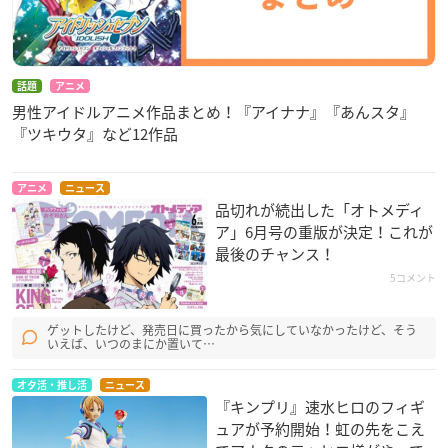
話題
アニメ
男性アイドルアニメ作品まとめ！『アイナナ』『あんスタ』
『ツキウタ』など12作品
アニメ
ニュース
品切れが続出した「オトメディ
ア」6月号の重版が決定！これが
最後のチャンス！
5コメント
ゲットしたけど、発売日に買ったから気にしていなかったけど、そう
いえば、いつのまにか置いて…
オタ活・推し活
ニュース
『キンプリ』速水ヒロのフィギ
ュアが予約開始！虹の先をこえ