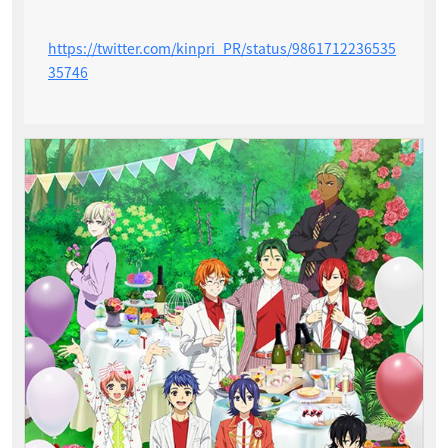
https://twitter.com/kinpri_PR/status/9861712236535
35746