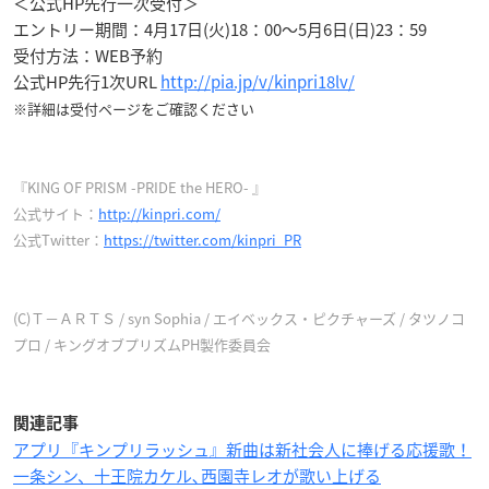
＜公式HP先行一次受付＞
エントリー期間：4月17日(火)18：00～5月6日(日)23：59
受付方法：WEB予約
公式HP先行1次URL
http://pia.jp/v/kinpri18lv/
※詳細は受付ページをご確認ください
『KING OF PRISM -PRIDE the HERO- 』
公式サイト：
http://kinpri.com/
公式Twitter：
https://twitter.com/kinpri_PR
(C)Ｔ－ＡＲＴＳ / syn Sophia / エイベックス・ピクチャーズ / タツノコ
プロ / キングオブプリズムPH製作委員会
関連記事
アプリ『キンプリラッシュ』新曲は新社会人に捧げる応援歌！
一条シン、十王院カケル､西園寺レオが歌い上げる