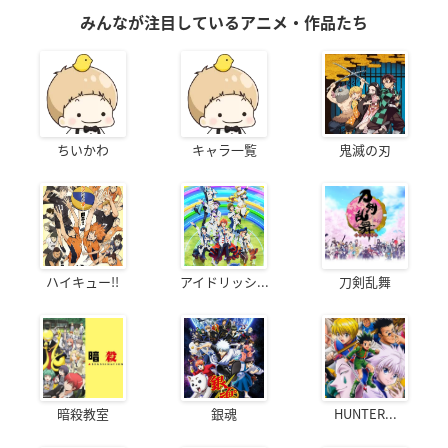
みんなが注目しているアニメ・作品たち
ちいかわ
キャラ一覧
鬼滅の刃
ハイキュー!!
アイドリッシ...
刀剣乱舞
暗殺教室
銀魂
HUNTER...