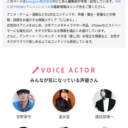
このページは
kusuguru株式会社
のにじめん編集部が作成・配信しています。
KIN
G OF PRISM
/
アニメ
/
ニュース
の最新情報はリンク先をご覧ください。
アニメ・ゲーム・漫画などの2次元コンテンツや、声優・舞台・俳優などの情
報・話題をお届けする情報メディア「にじめん」。
女性向けアニメをはじめ、少年アニメやキャラクター作品、VTuberなどストリー
マーにも幅を広げ、オタクが気になる情報を幅広くお届けしています。
さらに、アンケート・ランキング・オタ活（推し活）お役立ち情報など、女性オ
タクがワクワク楽しめるようなコンテンツも発信しています。
VOICE ACTOR
みんなが気になっている声優さん
宮野真守
速水奨
諏訪部順一