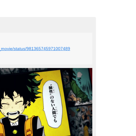
ca_movie/status/981365745971007489