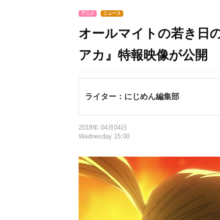
アニメ
ニュース
オールマイトの若き日
アカ』特報映像が公開
ライター：にじめん編集部
2018年 04月04日
Wednesday 15:00