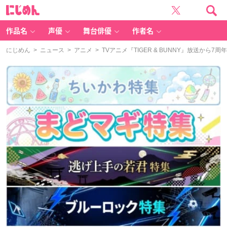
に
じ
め
ん
作品名
声優
舞台俳優
作者名
にじめん
>
ニュース
>
アニメ
> TVアニメ『TIGER & BUNNY』放送か