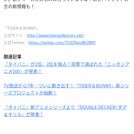
方の新情報も！
『TIGER & BUNNY』
公式サイト：
http://www.tigerandbunny.net/
公式Twitter：
https://twitter.com/TIGERandBUNNY
関連記事
『タイバニ』が1位、2位を独占！投票で選ばれた「ニッポンア
ニメ100」が発表！
TV放送から7年…ついに動き出す！『TIGER & BUNNY』新シリ
ーズプロジェクトが始動！
『タイバニ』新アニメシリーズより『DOUBLE DECKER! ダグ
＆キリル』が発表！