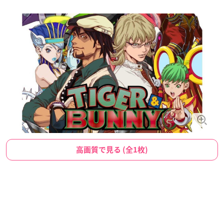
高画質で見る (全1枚)