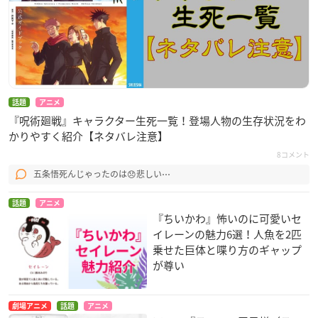
話題
アニメ
『呪術廻戦』キャラクター生死一覧！登場人物の生存状況をわ
かりやすく紹介【ネタバレ注意】
8コメント
五条悟死んじゃったのは😞悲しい⋯
話題
アニメ
『ちいかわ』怖いのに可愛いセ
イレーンの魅力6選！人魚を2匹
乗せた巨体と喋り方のギャップ
が尊い
劇場アニメ
話題
アニメ