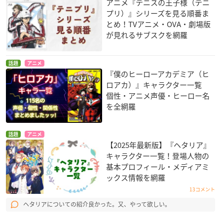
アニメ『テニスの王子様（テニ
プリ）』シリーズを見る順番ま
とめ！TVアニメ・OVA・劇場版
が見れるサブスクを網羅
話題
アニメ
『僕のヒーローアカデミア（ヒ
ロアカ）』キャラクター一覧
個性・アニメ声優・ヒーロー名
を全網羅
話題
アニメ
【2025年最新版】『ヘタリア』
キャラクター一覧！登場人物の
基本プロフィール・メディアミ
ックス情報を網羅
13コメント
ヘタリアについての紹介良かった。又、やって欲しい。