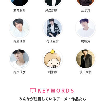
武内駿輔
諏訪部順一
速水奨
斉藤壮馬
花江夏樹
梶裕貴
岡本信彦
村瀬歩
浪川大輔
KEYWORDS
みんなが注目しているアニメ・作品たち