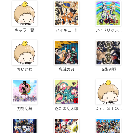
キャラ一覧
ハイキュー!!
アイドリッシ...
ちいかわ
鬼滅の刃
呪術廻戦
刀剣乱舞
忍たま乱太郎
Ｄｒ．ＳＴＯ...