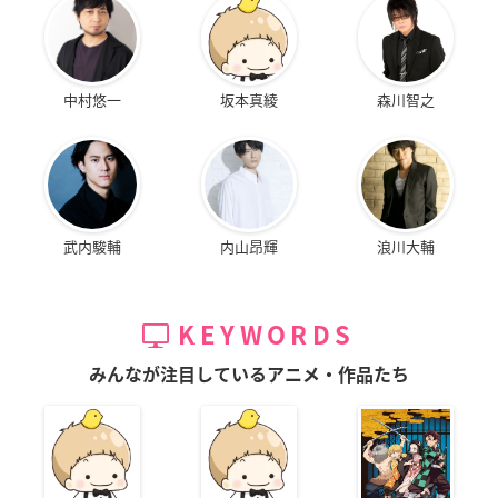
中村悠一
坂本真綾
森川智之
武内駿輔
内山昂輝
浪川大輔
KEYWORDS
みんなが注目しているアニメ・作品たち