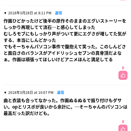
2018年3月28日 at 8:11 PM
返信
作画ひどかったけど後半の原作そのままのエグいストーリーを
しっかり再現してて流石…と感心してしまった
むしろモブにもしっかり声がついて更にエグさが増してた気が
する、本当にしんどかった
でもそーちゃんパソコン事件で腹抱えて笑った。このしんどさ
と面白さのバランスがアイドリッシュセブンの真骨頂だよな
ぁ。作画は頑張ってほしいけどアニメほんと満足してる
0
2018年3月28日 at 10:07 PM
返信
曲と衣装も合ってなかった。作画ぬるぬるで振り付けもダサ
い。opとリスポが良いから余計に。…そーちゃんのパソコンは
最高だった訳だけども。
0