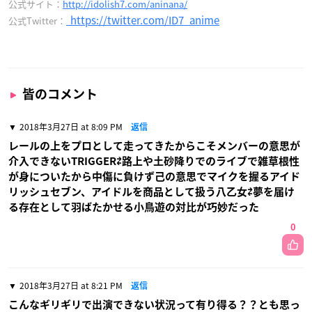
公式サイト：
http://idolish7.com/aninana/
https://twitter.com/ID7_anime
公式Twitter：
皆のコメント
2018年3月27日 at 8:09 PM
返信
レールの上をプロとして走ってきたからこそメンバーの意思が
介入できないTRIGGER⇄路上や土砂降りでのライブで雑草根性
が身についたから中傷に負けず己の意思でマイクを握るアイド
リッシュセブン、アイドルを商品として扱う八乙女⇄夢を届け
る存在として羽ばたかせる小鳥遊の対比が巧妙だった
0
2018年3月27日 at 8:21 PM
返信
こんなギリギリで出演できない状況って有り得る？？とも思っ