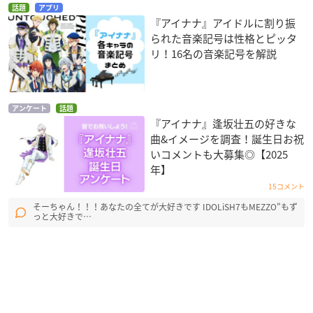
話題
アプリ
『アイナナ』アイドルに割り振
られた音楽記号は性格とピッタ
リ！16名の音楽記号を解説
アンケート
話題
『アイナナ』逢坂壮五の好きな
曲&イメージを調査！誕生日お祝
いコメントも大募集◎【2025
年】
15コメント
そーちゃん！！！あなたの全てが大好きです IDOLiSH7もMEZZO"もず
っと大好きで…