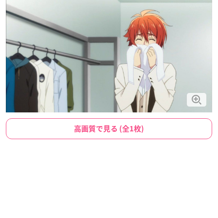
高画質で見る (全1枚)