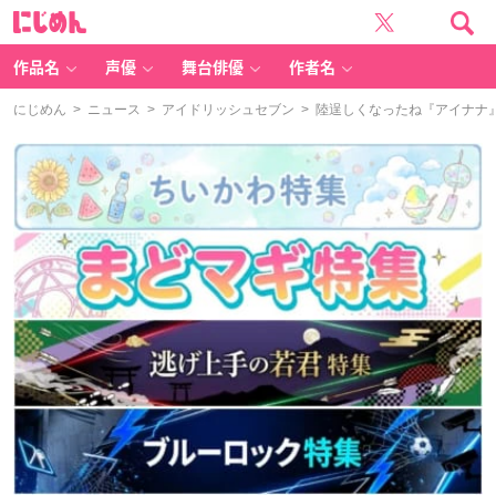
に
じ
め
ん
作品名
声優
舞台俳優
作者名
にじめん
>
ニュース
>
アイドリッシュセブン
> 陸逞しくなったね『アイナナ