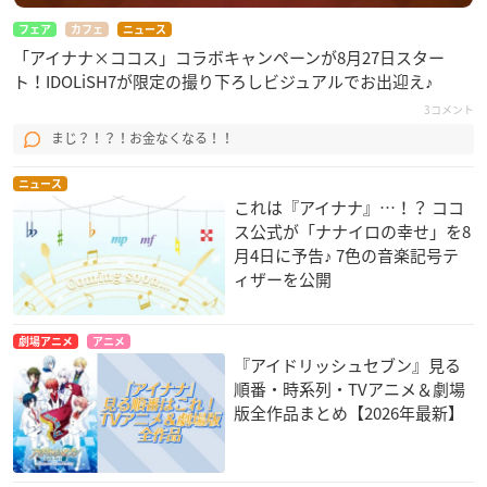
フェア
カフェ
ニュース
「アイナナ×ココス」コラボキャンペーンが8月27日スター
ト！IDOLiSH7が限定の撮り下ろしビジュアルでお出迎え♪
3コメント
まじ？！？！お金なくなる！！
ニュース
これは『アイナナ』…！？ ココ
ス公式が「ナナイロの幸せ」を8
月4日に予告♪ 7色の音楽記号テ
ィザーを公開
劇場アニメ
アニメ
『アイドリッシュセブン』見る
順番・時系列・TVアニメ＆劇場
版全作品まとめ【2026年最新】