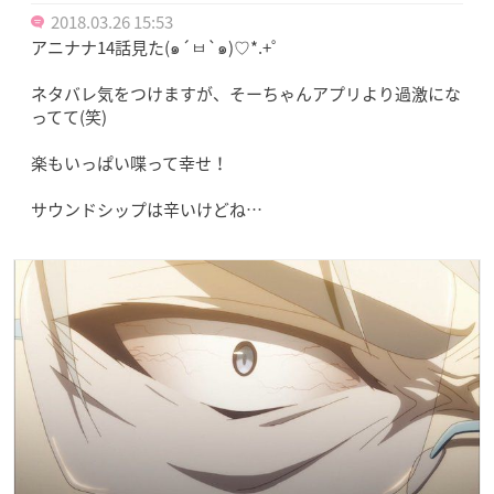
2018.03.26 15:53
アニナナ14話見た(๑´ㅂ`๑)♡*.+゜
ネタバレ気をつけますが、そーちゃんアプリより過激にな
ってて(笑)
楽もいっぱい喋って幸せ！
サウンドシップは辛いけどね…