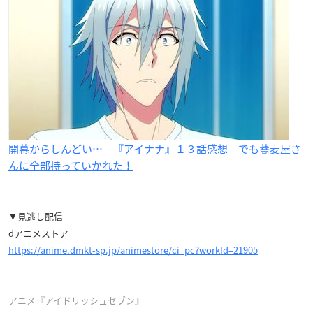
開幕からしんどい… 『アイナナ』１３話感想 でも蕎麦屋さ
んに全部持っていかれた！
▼見逃し配信
dアニメストア
https://anime.dmkt-sp.jp/animestore/ci_pc?workId=21905
アニメ『アイドリッシュセブン』