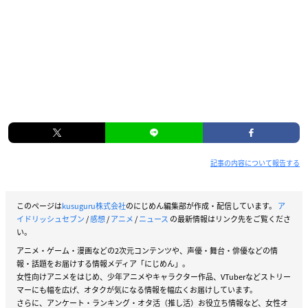
記事の内容について報告する
このページは
kusuguru株式会社
のにじめん編集部が作成・配信しています。
ア
イドリッシュセブン
/
感想
/
アニメ
/
ニュース
の最新情報はリンク先をご覧くださ
い。
アニメ・ゲーム・漫画などの2次元コンテンツや、声優・舞台・俳優などの情
報・話題をお届けする情報メディア「にじめん」。
女性向けアニメをはじめ、少年アニメやキャラクター作品、VTuberなどストリー
マーにも幅を広げ、オタクが気になる情報を幅広くお届けしています。
さらに、アンケート・ランキング・オタ活（推し活）お役立ち情報など、女性オ