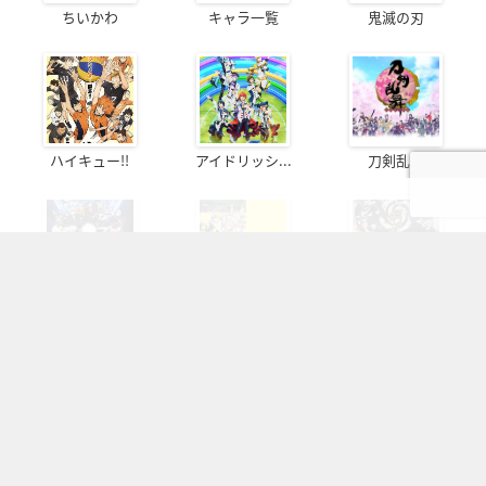
ちいかわ
キャラ一覧
鬼滅の刃
ハイキュー!!
アイドリッシ...
刀剣乱舞
銀魂
暗殺教室
呪術廻戦
ヒプノシスマ...
名探偵コナン
忍たま乱太郎