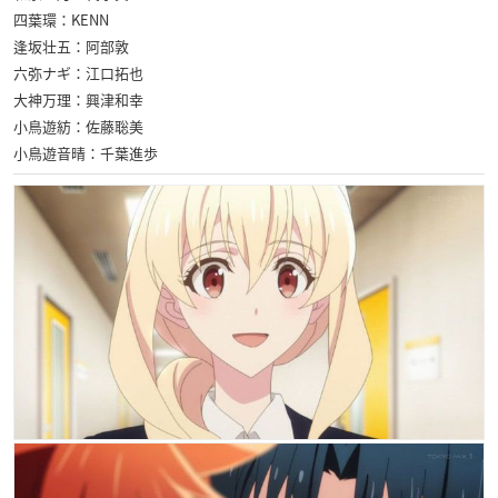
四葉環：KENN
逢坂壮五：阿部敦
六弥ナギ：江口拓也
大神万理：興津和幸
小鳥遊紡：佐藤聡美
小鳥遊音晴：千葉進歩