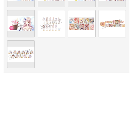
・Cheer up♡
・Merry go round
・ange
・血桜封印 ～月の姫の役目～
・Sweet hot chocolate
限定グッズ（一部）