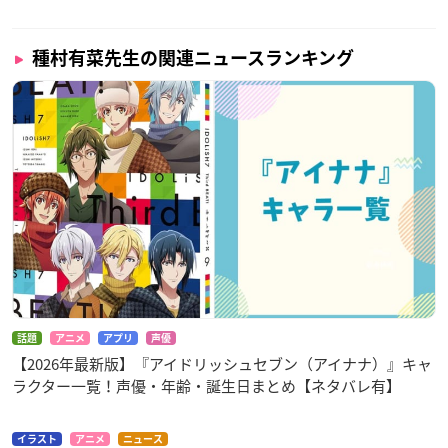
り）
※予約は
こちら
から
種村有菜先生の関連ニュースランキング
【メニュー注文特典】
話題
アニメ
アプリ
声優
【2026年最新版】『アイドリッシュセブン（アイナナ）』キャ
コースター（全11種ランダム）
ラクター一覧！声優・年齢・誕生日まとめ【ネタバレ有】
イラスト
アニメ
ニュース