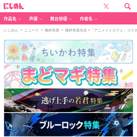
に
じ
め
ん
作品名
声優
舞台俳優
作者名
にじめん
>
ニュース
>
種村有菜
> 種村有菜先生 ×「アニメイトカフェ」コ