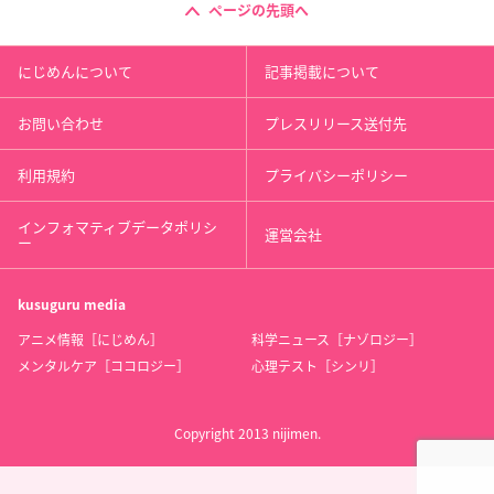
ページの先頭へ
にじめんについて
記事掲載について
お問い合わせ
プレスリリース送付先
利用規約
プライバシーポリシー
インフォマティブデータポリシ
運営会社
ー
kusuguru
media
アニメ情報［にじめん］
科学ニュース［ナゾロジー］
メンタルケア［ココロジー］
心理テスト［シンリ］
Copyright 2013 nijimen.