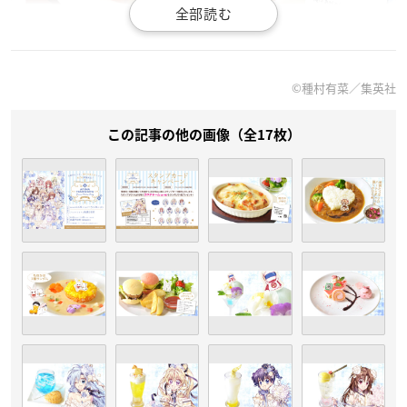
©種村有菜／集英社
・まろんと稚空のてづくりパングラタン：1,000円
・ちょこらの愛情たっぷりチョコカレー：1,000円
この記事の他の画像（全17枚）
・満月オムライス：1,000円
・灰音と閑雅の初デートランチ：1,000円
・依音の超能力パフェ ～サイコマンを浮かそう！～：850円
・桜花爛漫 ～桜色プレート～：850円
ドリンク（600円）