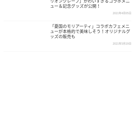
リオンクレープ」かわいすぎるコラボメニ
イトルMIX Ver.2（全10種）：800円
ュー＆記念グッズが公開！
・トレーディングクリアポートレート Ver.2（全12種）：700円
2021年4月05日
「憂国のモリアーティ」コラボカフェメニ
ューが本格的で美味しそう！オリジナルグ
ッズの販売も
開催概要
2021年5月19日
「種村有菜」× アニメイトカフェ
【開催期間】
2021年4月21日(水)〜5月24日(月)
【場所】
アニメイト
カフェ
池袋2号店
【入場方法】
4月21日(水)〜4月25日(日)＋土日祝：抽選予約制
その他日程：フリー入場（混雑時、入場整理券配布の場合あ