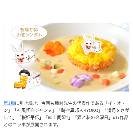
第1弾
に引き続き、今回も種村先生の代表作である「イ・オ・
ン」「神風怪盗ジャンヌ」「時空異邦人KYOKO」「満月をさが
して」「桜姫華伝」「紳士同盟†」「猫と私の金曜日」の7作品
とのコラボが展開されます。