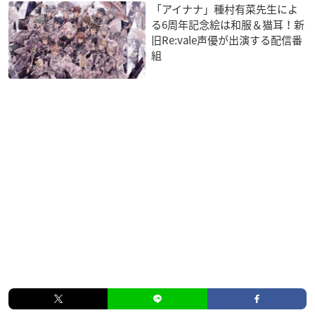
「アイナナ」種村有菜先生によ
る6周年記念絵は和服＆猫耳！新
旧Re:vale声優が出演する配信番
組