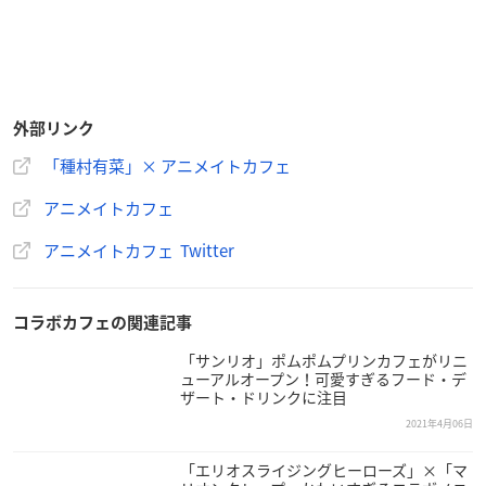
外部リンク
「種村有菜」× アニメイトカフェ
アニメイトカフェ
アニメイトカフェ Twitter
コラボカフェの関連記事
「サンリオ」ポムポムプリンカフェがリニ
ューアルオープン！可愛すぎるフード・デ
ザート・ドリンクに注目
2021年4月06日
・BIGアクリルスタンド Wedding Ver.（全11種）：1,600円
「エリオスライジングヒーローズ」×「マ
・CoLotta トレーディングアクリルプレートキーホルダー／タ