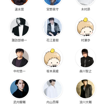
速水奨
宮野真守
木村昴
諏訪部順一
花江夏樹
村瀬歩
中村悠一
坂本真綾
森川智之
武内駿輔
内山昂輝
浪川大輔