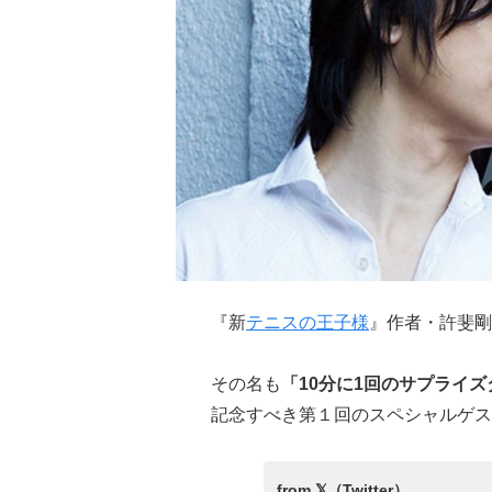
『新
テニスの王子様
』作者・許斐剛先
その名も
「10分に1回のサプライズタ
記念すべき第１回のスペシャルゲス