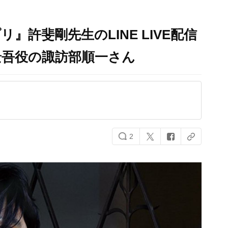
』許斐剛先生のLINE LIVE配信
景吾役の諏訪部順一さん
2