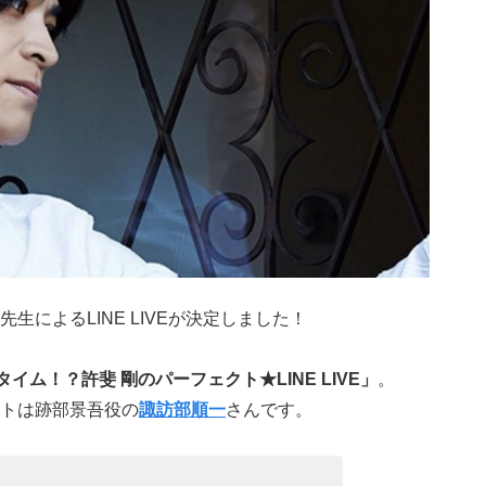
生によるLINE LIVEが決定しました！
イム！？許斐 剛のパーフェクト★LINE LIVE」
。
トは跡部景吾役の
諏訪部順一
さんです。