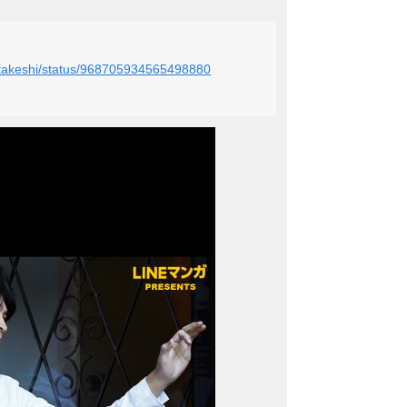
i_takeshi/status/968705934565498880