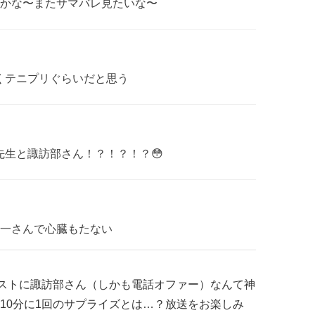
かな〜またサマバレ見たいな〜
らくテニプリぐらいだと思う
斐先生と諏訪部さん！？！？！？😳
一さんで心臓もたない
E、ゲストに諏訪部さん（しかも電話オファー）なんて神
10分に1回のサプライズとは…？放送をお楽しみ