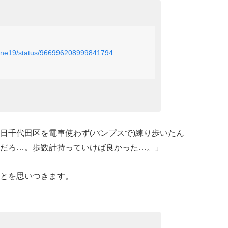
nofune19/status/966996208999841794
日千代田区を電車使わず(パンプスで)練り歩いたん
だろ…。歩数計持っていけば良かった…。」
とを思いつきます。