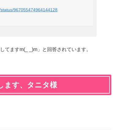
rou/status/967055474964144128
てますm(_ _)m」と回答されています。
します、タニタ様