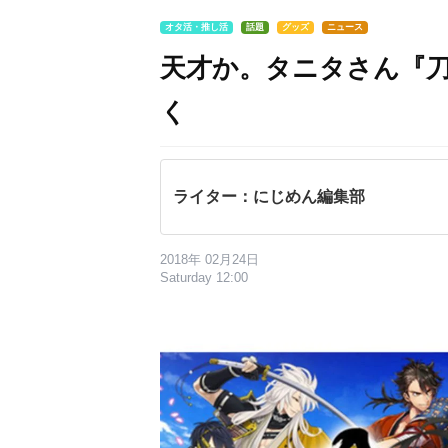
オタ活・推し活
話題
グッズ
ニュース
天才か。タニタさん『
く
ライター：にじめん編集部
2018年 02月24日
Saturday 12:00