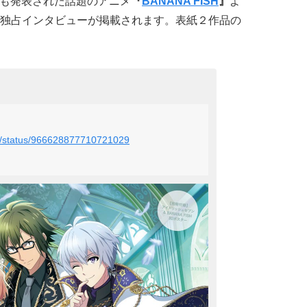
も発表された話題のアニメ
『
BANANA FISH
』
よ
独占インタビューが掲載されます。表紙２作品の
_B/status/966628877710721029