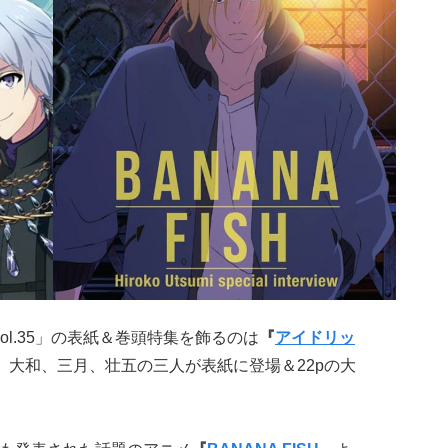
i vol.35」の表紙＆巻頭特集を飾るのは
『
アイドリッ
人組、大和、三月、壮五の三人が表紙に登場＆22pの大