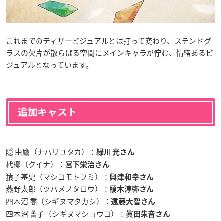
これまでのティザービジュアルとは打って変わり、ステンドグ
ラスの欠片が散らばる空間にメインキャラが佇む、情緒あるビ
ジュアルとなっています。
追加キャスト
隠 由鷹（ナバリユタカ）：
緑川 光
さん
杙椰（クイナ）：
宮下栄治さん
猿子基史（マシコモトフミ）：
興津和幸さん
燕野太郎（ツバメノタロウ）：
榎木淳弥さん
四木沼 喬（シギヌマタカシ）：
遠藤大智さん
四木沼 薔子（シギヌマショウコ）：
眞田朱音さん