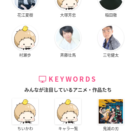
花江夏樹
大塚芳忠
稲田徹
村瀬歩
斉藤壮馬
三宅健太
KEYWORDS
みんなが注目しているアニメ・作品たち
ちいかわ
キャラ一覧
鬼滅の刃