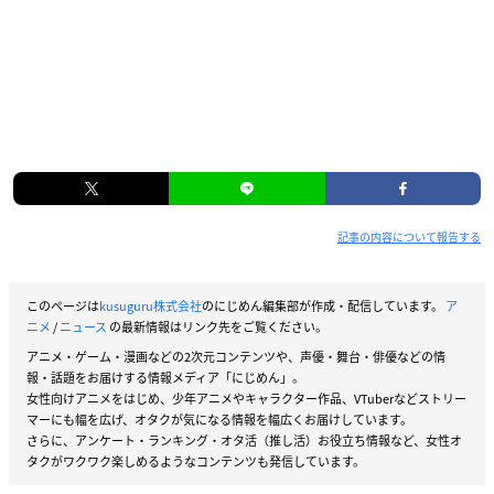
記事の内容について報告する
このページは
kusuguru株式会社
のにじめん編集部が作成・配信しています。
ア
ニメ
/
ニュース
の最新情報はリンク先をご覧ください。
アニメ・ゲーム・漫画などの2次元コンテンツや、声優・舞台・俳優などの情
報・話題をお届けする情報メディア「にじめん」。
女性向けアニメをはじめ、少年アニメやキャラクター作品、VTuberなどストリー
マーにも幅を広げ、オタクが気になる情報を幅広くお届けしています。
さらに、アンケート・ランキング・オタ活（推し活）お役立ち情報など、女性オ
タクがワクワク楽しめるようなコンテンツも発信しています。