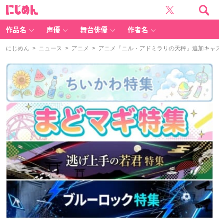
に
じ
め
ん
作品名
声優
舞台俳優
作者名
にじめん
>
ニュース
>
アニメ
> アニメ『ニル・アドミラリの天秤』追加キャス