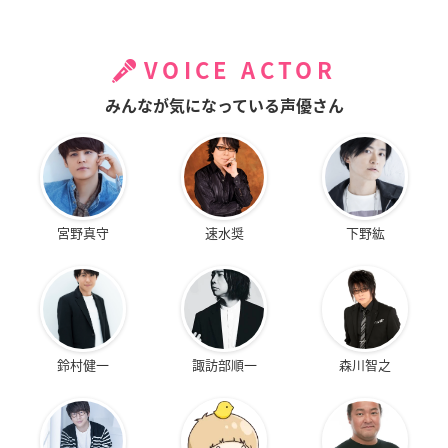
VOICE ACTOR
みんなが気になっている声優さん
宮野真守
速水奨
下野紘
鈴村健一
諏訪部順一
森川智之