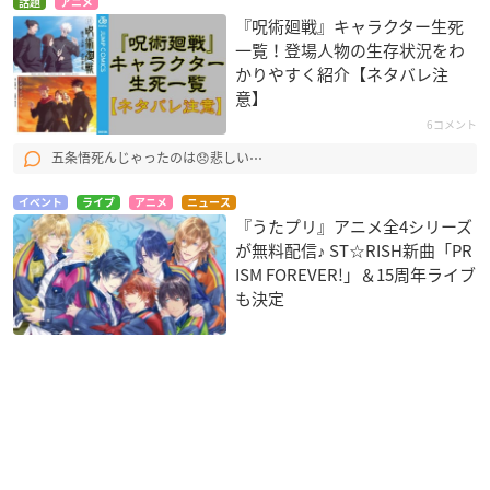
話題
アニメ
『呪術廻戦』キャラクター生死
一覧！登場人物の生存状況をわ
かりやすく紹介【ネタバレ注
意】
6コメント
五条悟死んじゃったのは😞悲しい⋯
イベント
ライブ
アニメ
ニュース
『うたプリ』アニメ全4シリーズ
が無料配信♪ ST☆RISH新曲「PR
ISM FOREVER!」＆15周年ライブ
も決定