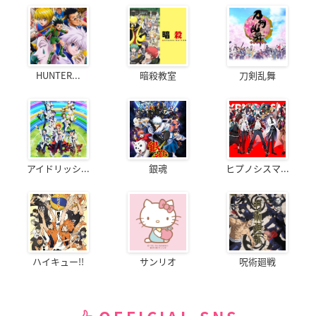
HUNTER...
暗殺教室
刀剣乱舞
アイドリッシ...
銀魂
ヒプノシスマ...
ハイキュー!!
サンリオ
呪術廻戦