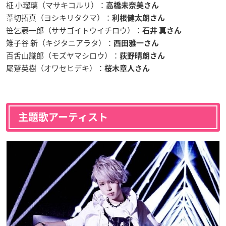
柾 小瑠璃（マサキコルリ）：
高橋未奈美さん
葦切拓真（ヨシキリタクマ）：
利根健太朗さん
笹乞藤一郎（ササゴイトウイチロウ）：
石井 真さん
雉子谷 新（キジタニアラタ）：
西田雅一さん
百舌山識郎（モズヤマシロウ）：
荻
野晴朗さん
尾鷲英樹（オワセヒデキ）：
桜木章人さん
主題歌アーティスト