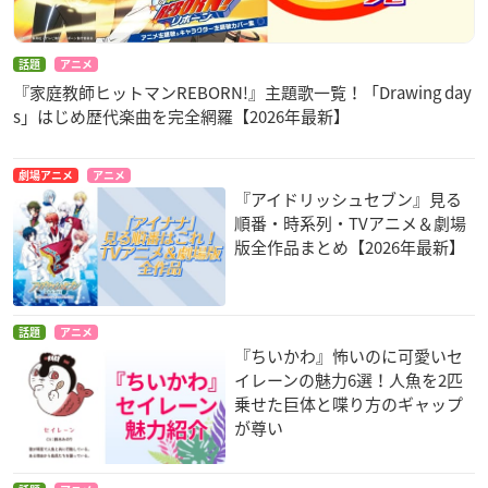
話題
アニメ
『家庭教師ヒットマンREBORN!』主題歌一覧！「Drawing day
s」はじめ歴代楽曲を完全網羅【2026年最新】
劇場アニメ
アニメ
『アイドリッシュセブン』見る
順番・時系列・TVアニメ＆劇場
版全作品まとめ【2026年最新】
話題
アニメ
『ちいかわ』怖いのに可愛いセ
イレーンの魅力6選！人魚を2匹
乗せた巨体と喋り方のギャップ
が尊い