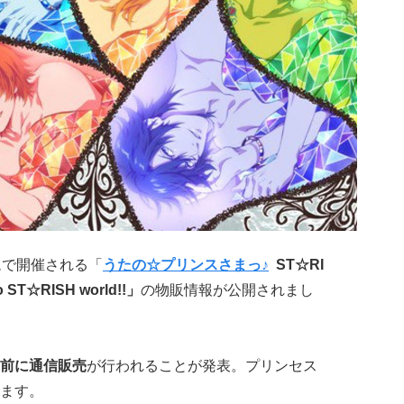
ムで開催される「
うたの☆プリンスさまっ♪
ST☆RI
T☆RISH world!!」
の物販情報が公開されまし
前に通信販売
が行われることが発表。プリンセス
ます。