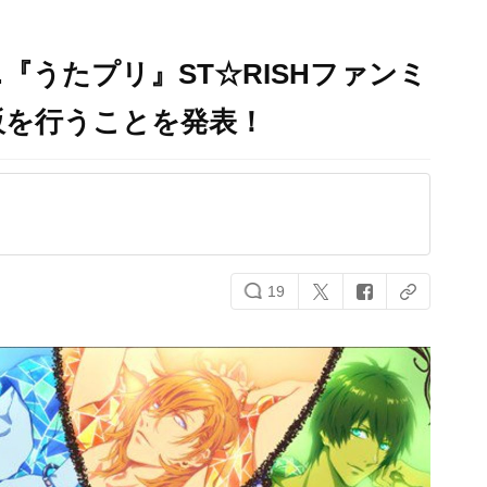
『うたプリ』ST☆RISHファンミ
販を行うことを発表！
19