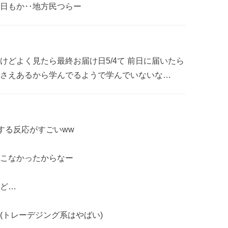
日もか‥地方民つらー
けどよく見たら最終お届け日5/4て 前日に届いたら
さえあるから学んでるようで学んでいないな…
する反応がすごいww
こなかったからなー
ど…
(トレーデジング系はやばい)