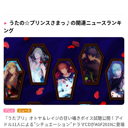
うたの☆プリンスさまっ♪の関連ニュースランキ
ング
アニメ
ニュース
『うたプリ』オトヤ＆レイジの甘い囁きボイス試聴公開！アイ
ドル11人による”シチュエーション”ドラマCDがAGF2019に登場