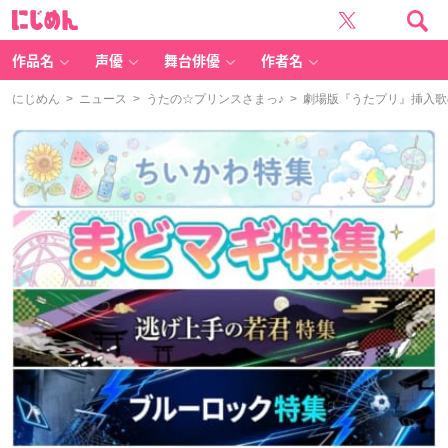
に
じ
め
ん
作品名
声優
舞台俳優
作者名
にじめん
>
ニュース
>
うたの☆プリンスさまっ♪
> 劇場版『うたプリ』挿入