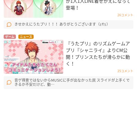
が1人1人LINE着せかえになって
登場！
26コメント
きせかえにうたプリ！！！ ありがとうございます（≧∇≦）
ゲーム
ニュース
『うたプリ』のリズムゲームア
プリ『シャニライ』よりCM公
開！プリンスたちが滑らかに動
く！
25コメント
音ゲ得意ではないからMUSICに手が出なかった民 スライドが上手くで
きるか不安だけど、動…