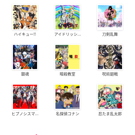
ハイキュー!!
アイドリッシ...
刀剣乱舞
銀魂
暗殺教室
呪術廻戦
ヒプノシスマ...
名探偵コナン
忍たま乱太郎