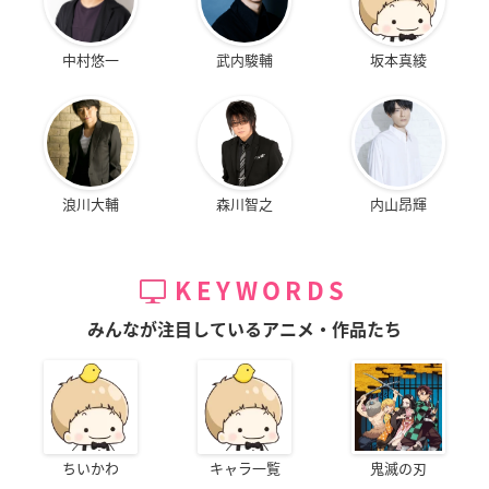
中村悠一
武内駿輔
坂本真綾
浪川大輔
森川智之
内山昂輝
KEYWORDS
みんなが注目しているアニメ・作品たち
ちいかわ
キャラ一覧
鬼滅の刃