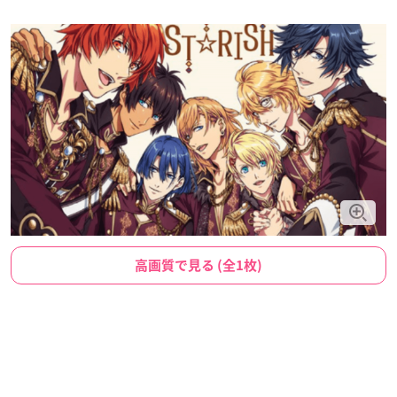
高画質で見る (全1枚)