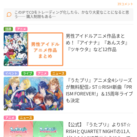
39コメント
このIPでCDをトレーディング化したら、かなり大変なことになると思
う…… 購入制限もある…
話題
アニメ
男性アイドルアニメ作品まと
め！『アイナナ』『あんスタ』
『ツキウタ』など12作品
イベント
ライブ
アニメ
ニュース
『うたプリ』アニメ全4シリーズ
が無料配信♪ ST☆RISH新曲「PR
ISM FOREVER!」＆15周年ライブ
も決定
アニメ
ニュース
【公式】『うたプリ』よりST☆
RISHとQUARTET NIGHTの11人