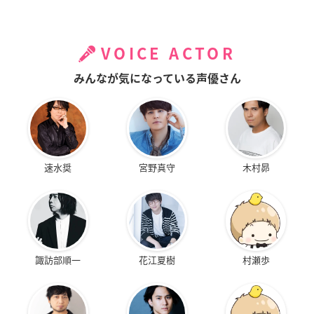
VOICE ACTOR
みんなが気になっている声優さん
速水奨
宮野真守
木村昴
諏訪部順一
花江夏樹
村瀬歩