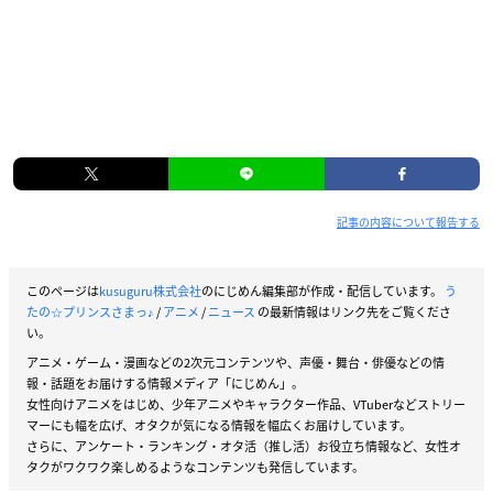
記事の内容について報告する
このページは
kusuguru株式会社
のにじめん編集部が作成・配信しています。
う
たの☆プリンスさまっ♪
/
アニメ
/
ニュース
の最新情報はリンク先をご覧くださ
い。
アニメ・ゲーム・漫画などの2次元コンテンツや、声優・舞台・俳優などの情
報・話題をお届けする情報メディア「にじめん」。
女性向けアニメをはじめ、少年アニメやキャラクター作品、VTuberなどストリー
マーにも幅を広げ、オタクが気になる情報を幅広くお届けしています。
さらに、アンケート・ランキング・オタ活（推し活）お役立ち情報など、女性オ
タクがワクワク楽しめるようなコンテンツも発信しています。