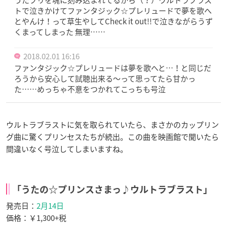
うたプリを魂に刻み込まれてるから（？）ウルトラブラス
トで泣きかけてファンタジック☆プレリュードで夢を歌へ
とやんけ！って草生やしてCheck it out!!で泣きながらうず
くまってしまった 無理……
2018.02.01 16:16
ファンタジック☆プレリュードは夢を歌へと…！と同じだ
ろうから安心して試聴出来る～って思ってたら甘かっ
た……めっちゃ不意をつかれてこっちも号泣
ウルトラブラストに気を取られていたら、まさかのカップリン
グ曲に驚くプリンセスたちが続出。この曲を映画館で聞いたら
間違いなく号泣してしまいますね。
「うたの☆プリンスさまっ♪ウルトラブラスト」
発売日：
2月14日
価格：￥1,300+税