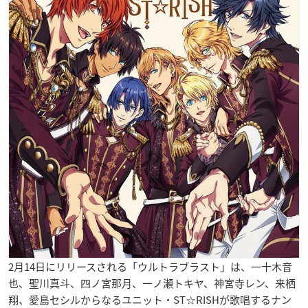
2月14日にリリースされる「ウルトラブラスト」は、一十木音
也、聖川真斗、四ノ宮那月、一ノ瀬トキヤ、神宮寺レン、来栖
翔、愛島セシルからなるユニット・ST☆RISHが歌唱するナン