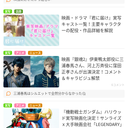
実写
話題
映画・ドラマ『君に届け』実写
キャスト一覧！主要キャラクタ
ーの配役・作品詳細を解説
実写
アニメ
ニュース
映画『銀魂2』伊東鴨太郎役に三
浦春馬さん、河上万斉役に窪田
正孝さんが出演決定！コメント
＆キャラビジュ解禁
6コメント
三浦春馬はシルエットで全然分からなかった🤔
実写
アニメ
ニュース
『機動戦士ガンダム』ハリウッ
ド実写映画化決定！サンライズ
ｘ大手映画会社​「LEGENDARY​​」