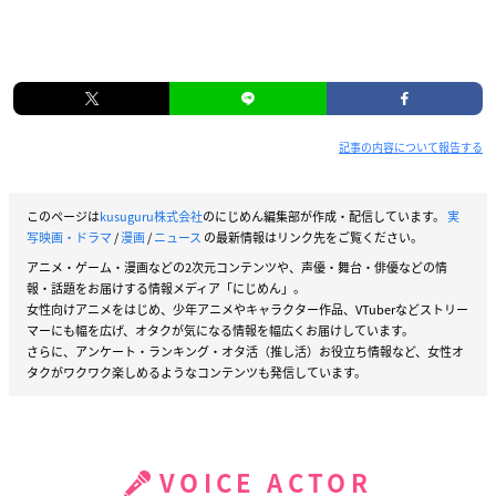
記事の内容について報告する
このページは
kusuguru株式会社
のにじめん編集部が作成・配信しています。
実
写映画・ドラマ
/
漫画
/
ニュース
の最新情報はリンク先をご覧ください。
アニメ・ゲーム・漫画などの2次元コンテンツや、声優・舞台・俳優などの情
報・話題をお届けする情報メディア「にじめん」。
女性向けアニメをはじめ、少年アニメやキャラクター作品、VTuberなどストリー
マーにも幅を広げ、オタクが気になる情報を幅広くお届けしています。
さらに、アンケート・ランキング・オタ活（推し活）お役立ち情報など、女性オ
タクがワクワク楽しめるようなコンテンツも発信しています。
VOICE ACTOR