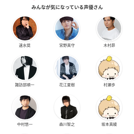
みんなが気になっている声優さん
速水奨
宮野真守
木村昴
諏訪部順一
花江夏樹
村瀬歩
中村悠一
森川智之
坂本真綾