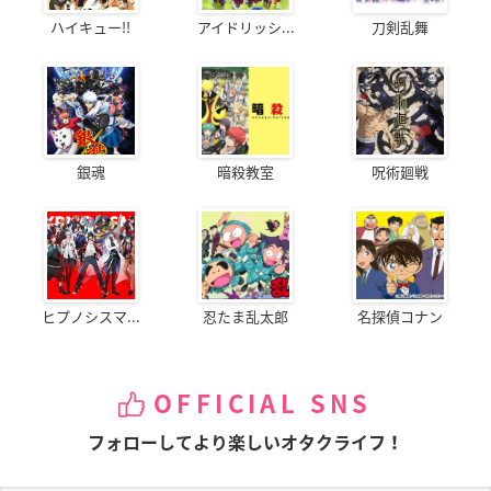
ハイキュー!!
アイドリッシ...
刀剣乱舞
銀魂
暗殺教室
呪術廻戦
ヒプノシスマ...
忍たま乱太郎
名探偵コナン
OFFICIAL SNS
フォローしてより楽しいオタクライフ！