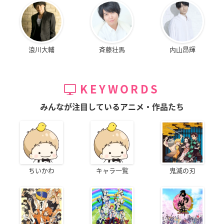
浪川大輔
斉藤壮馬
内山昂輝
KEYWORDS
みんなが注目しているアニメ・作品たち
ちいかわ
キャラ一覧
鬼滅の刃