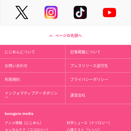
ページの先頭へ
にじめんについて
記事掲載について
お問い合わせ
プレスリリース送付先
利用規約
プライバシーポリシー
インフォマティブデータポリシ
運営会社
ー
kusuguru
media
アニメ情報［にじめん］
科学ニュース［ナゾロジー］
メンタルケア［ココロジー］
心理テスト［シンリ］