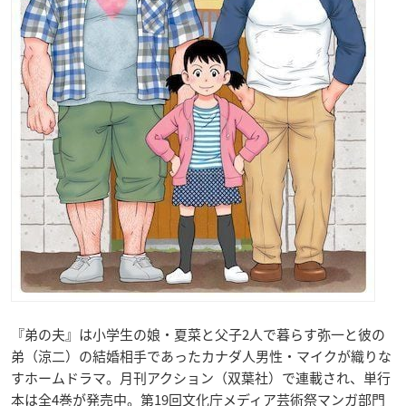
『弟の夫』は小学生の娘・夏菜と父子2人で暮らす弥一と彼の
弟（涼二）の結婚相手であったカナダ人男性・マイクが織りな
すホームドラマ。月刊アクション（双葉社）で連載され、単行
本は全4巻が発売中。第19回文化庁メディア芸術祭マンガ部門