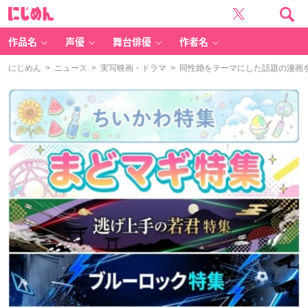
に
じ
め
ん
作品名
声優
舞台俳優
作者名
にじめん
>
ニュース
>
実写映画・ドラマ
> 同性婚をテーマにした話題の漫画