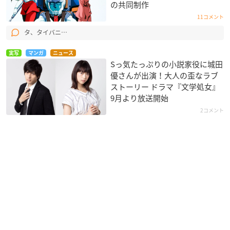
の共同制作
11コメント
タ、タイバニ…
実写
マンガ
ニュース
Sっ気たっぷりの小説家役に城田
優さんが出演！大人の歪なラブ
ストーリー ドラマ『文学処女』
9月より放送開始
2コメント