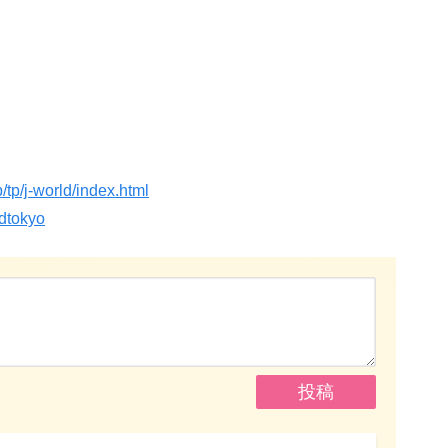
/tp/j-world/index.html
ldtokyo