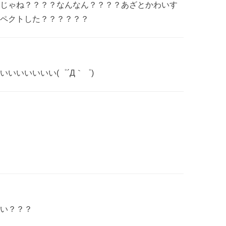
じゃね？？？？なんなん？？？？あざとかわいす
ペクトした？？？？？？
いいいいいい(゜´Д｀゜)
い？？？