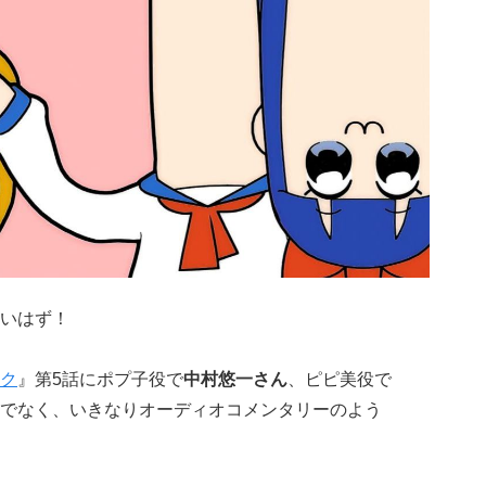
いはず！
ク
』第5話にポプ子役で
中村悠一さん
、ピピ美役で
でなく、いきなりオーディオコメンタリーのよう