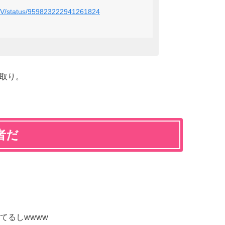
aLOV/status/959823222941261824
り取り。
者だ
てるしwwww