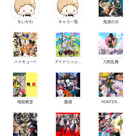
ちいかわ
キャラ一覧
鬼滅の刃
ハイキュー!!
アイドリッシ...
刀剣乱舞
暗殺教室
銀魂
HUNTER...