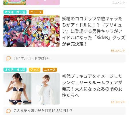
1コメント
オタ活・推し活
ニュース
妖精のココナッツや敵キャラた
ちがアイドルに！？『プリキュ
ア』に登場する男性キャラがア
イドルになった「SideB」グッズ
が発売決定！
59コメント
ロイヤルロードやばい…
オタ活・推し活
グッズ
ニュース
初代プリキュアをイメージした
ランジェリー＆ルームウェアが
発売！大人になったあの頃の女
性たちへ
12コメント
こんな安っぽい見た目で10,584円！？