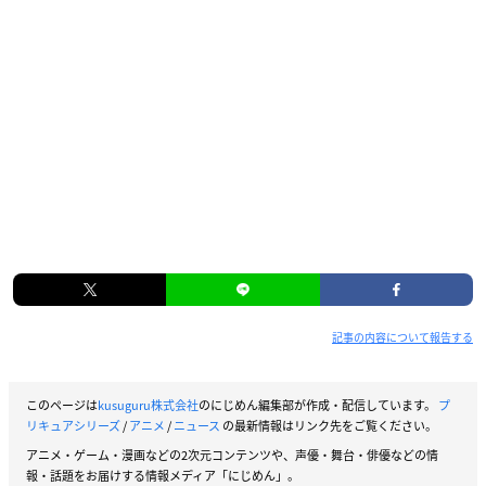
記事の内容について報告する
このページは
kusuguru株式会社
のにじめん編集部が作成・配信しています。
プ
リキュアシリーズ
/
アニメ
/
ニュース
の最新情報はリンク先をご覧ください。
アニメ・ゲーム・漫画などの2次元コンテンツや、声優・舞台・俳優などの情
報・話題をお届けする情報メディア「にじめん」。