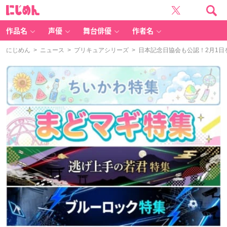
に
じ
め
ん
作品名
声優
舞台俳優
作者名
にじめん
>
ニュース
>
プリキュアシリーズ
> 日本記念日協会も公認！2月1