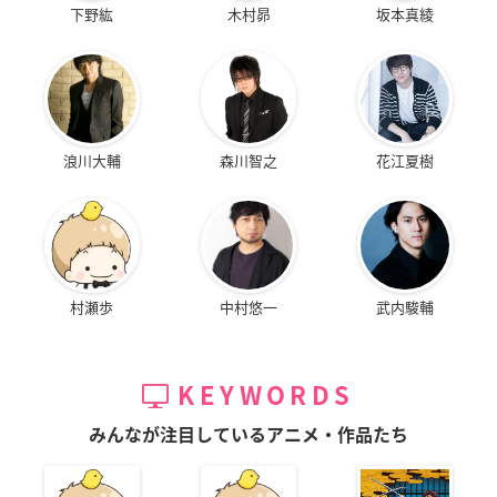
下野紘
木村昴
坂本真綾
浪川大輔
森川智之
花江夏樹
村瀬歩
中村悠一
武内駿輔
KEYWORDS
みんなが注目しているアニメ・作品たち