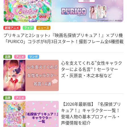
劇場アニメ
フェア
ニュース
プリキュアと2ショット♪『映画名探偵プリキュア！』×プリ機
「PURICO」コラボが8月3日スタート！撮影フレーム全6種搭載
話題
アニメ
マンガ
心を支えてくれる“女性キャラク
ターによる名言”！セーラマー
ズ・灰原哀・木之本桜など
話題
アニメ
【2026年最新版】『名探偵プリ
キュア！』キャラクター一覧！
登場人物の基本プロフィール・
声優情報を紹介